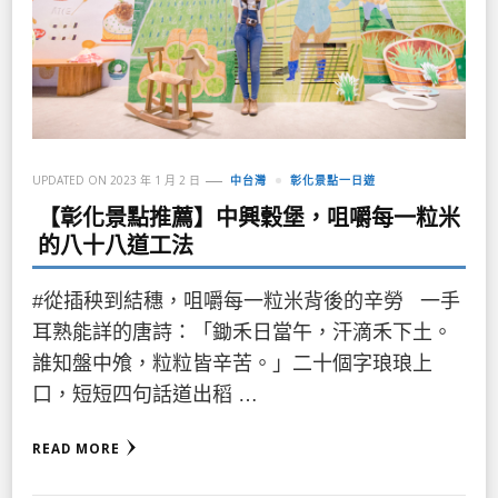
UPDATED ON
2023 年 1 月 2 日
中台灣
彰化景點一日遊
【彰化景點推薦】中興穀堡，咀嚼每一粒米
的八十八道工法
#從插秧到結穗，咀嚼每一粒米背後的辛勞 一手
耳熟能詳的唐詩：「鋤禾日當午，汗滴禾下土。
誰知盤中飧，粒粒皆辛苦。」二十個字琅琅上
口，短短四句話道出稻 …
READ MORE