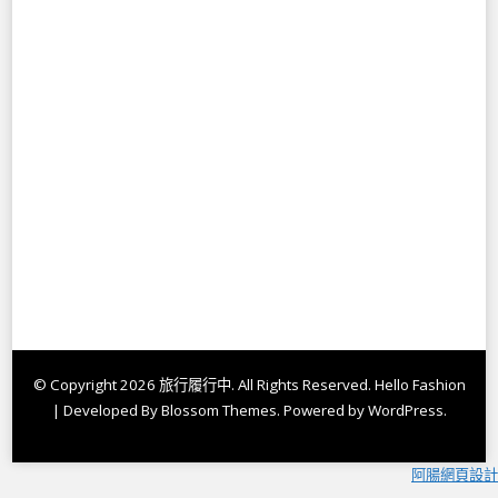
© Copyright 2026
旅行履行中
. All Rights Reserved.
Hello Fashion
| Developed By
Blossom Themes
. Powered by
WordPress
.
阿腸網頁設計