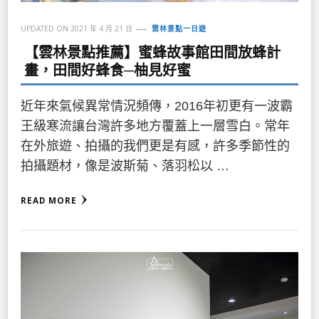
UPDATED ON
2021 年 4 月 21 日
雲林景點一日遊
【雲林景點推薦】蜜蜂故事館田間放蜂計
畫，田間好蜂食─柚見好蜜
近年來氣候異常情況頻傳，2016年初更有一波霸
王級寒流讓台灣許多地方覆蓋上一層雪白。常年
在外旅遊、拍攝的我們更是有感，許多季節性的
拍攝題材，像是波斯菊、落羽松以 …
READ MORE