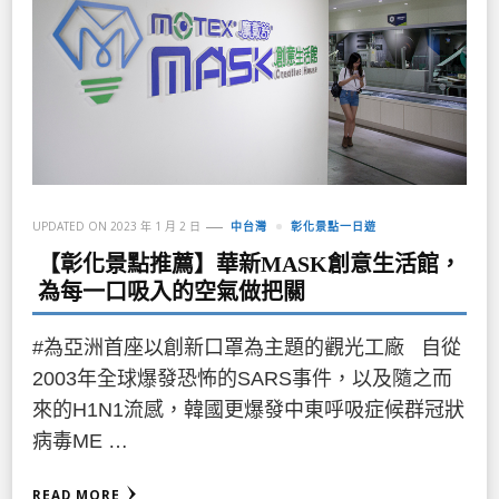
UPDATED ON
2023 年 1 月 2 日
中台灣
彰化景點一日遊
【彰化景點推薦】華新MASK創意生活館，
為每一口吸入的空氣做把關
#為亞洲首座以創新口罩為主題的觀光工廠 自從
2003年全球爆發恐怖的SARS事件，以及隨之而
來的H1N1流感，韓國更爆發中東呼吸症候群冠狀
病毒ME …
READ MORE