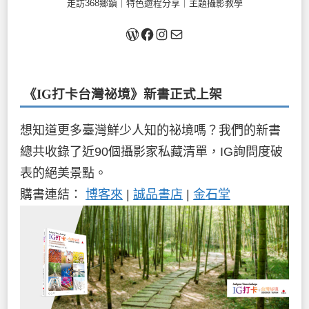
走訪368鄉鎮｜特色遊程分享｜主題攝影教學
關於我
Facebook
Instagram
Mail
《IG打卡台灣祕境》新書
正式上架
想知道更多臺灣鮮少人知的祕境嗎？我們的新書
總共收錄了近90個攝影家私藏清單，IG詢問度破
表的絕美景點。
購書連結：
博客來
|
誠品書店
|
金石堂