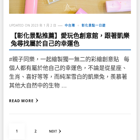
UPDATED ON
2023 年 1 月 2 日
中台灣
彰化景點一日遊
【彰化景點推薦】愛玩色創意館，跟著凱樂
兔尋找屬於自己的幸運色
#親子同樂，一起繪製獨一無二的彩繪創意貼 每
個人都有屬於他自己的幸運色，不論是從星座、
生肖、喜好等等，而純潔雪白的凱樂兔，羨慕著
其他大自然中的生物 …
READ MORE
文
PAGE
PAGE
1
2
NEXT
章