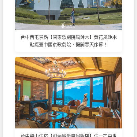
台中西屯景點【國家歌劇院風鈴木】黃花風鈴木
點綴臺中國家歌劇院，揭開春天序幕！
台中梨山住宿【飛燕城堡度假飯店】住一宿中世