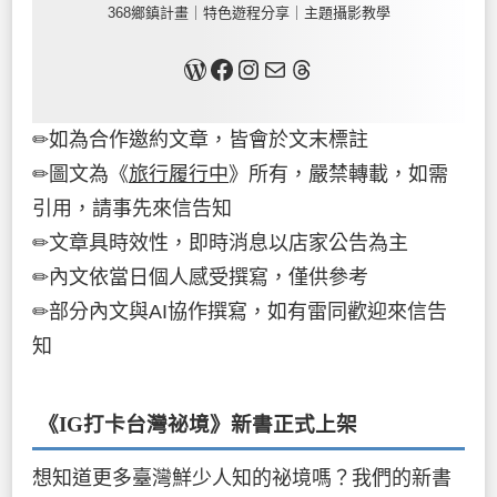
368鄉鎮計畫｜特色遊程分享｜主題攝影教學
關於我
Facebook
Instagram
Mail
Threads
✏如為合作邀約文章，皆會於文末標註
✏圖文為《
旅行履行中
》所有，嚴禁轉載，如需
引用，請事先來信告知
✏文章具時效性，即時消息以店家公告為主
✏內文依當日個人感受撰寫，僅供參考
✏部分內文與AI協作撰寫，如有雷同歡迎來信告
知
《IG打卡台灣祕境》新書
正式上架
想知道更多臺灣鮮少人知的祕境嗎？我們的新書