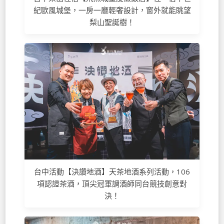
紀歐風城堡，一房一廳輕奢設計，窗外就能眺望
梨山聖誕樹！
台中活動【決讚地酒】天茶地酒系列活動，106
項認證茶酒，頂尖冠軍調酒師同台競技創意對
決！