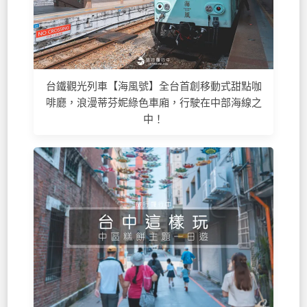
台鐵觀光列車【海風號】全台首創移動式甜點咖
啡廳，浪漫蒂芬妮綠色車廂，行駛在中部海線之
中！