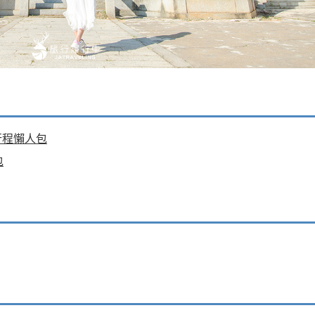
行程懶人包
包