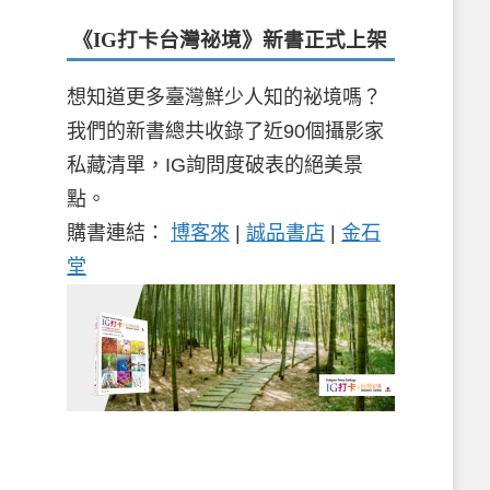
《IG打卡台灣祕境》新書
正式上架
想知道更多臺灣鮮少人知的祕境嗎？
我們的新書總共收錄了近90個攝影家
私藏清單，IG詢問度破表的絕美景
點。
購書連結：
博客來
|
誠品書店
|
金石
堂