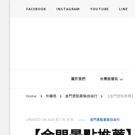
FACEBOOK
INSTAGRAM
YOUTUBE
LINE
旅行履行中
台灣旅遊景點懶人包、368鄉鎮深度旅遊、主題攝影教學
關於我們
台灣這樣玩
Home
外離島
金門景點套裝自由行
【金門景點推薦】
UPDATED ON
2020 年 5 月 29 日
金門景點套裝自由行