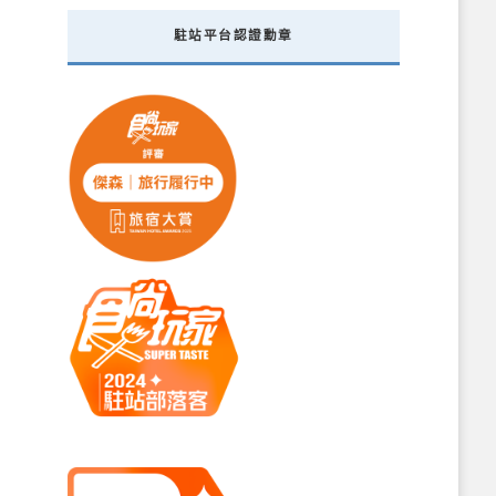
駐站平台認證勳章