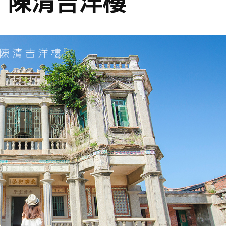
】陳清吉洋樓