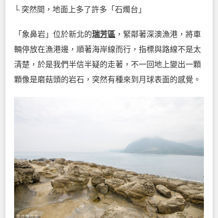
└ 突然間，地面上多了許多「石燭台」
「象鼻岩」位於新北的
瑞芳區
，緊鄰著深澳漁港，將車
輛停放在漁港邊，順著海岸線而行，指標與路線不是太
清楚，於是我們半信半疑的走著，不一回地上變出一顆
顆像是磨菇頭的岩石，突然有種來到月球表面的感覺。