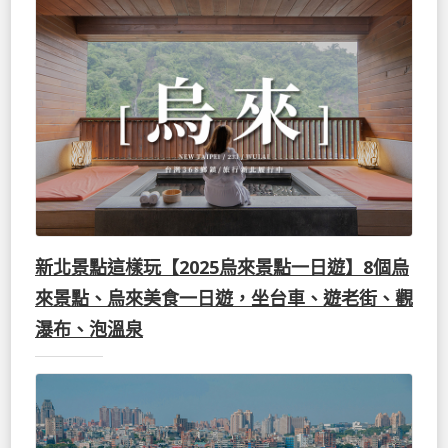
新北景點這樣玩【2025烏來景點一日遊】8個烏
來景點、烏來美食一日遊，坐台車、遊老街、觀
瀑布、泡溫泉