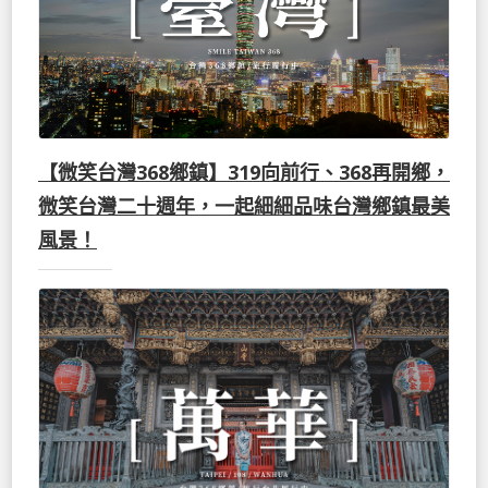
【微笑台灣368鄉鎮】319向前行、368再開鄉，
微笑台灣二十週年，一起細細品味台灣鄉鎮最美
風景！