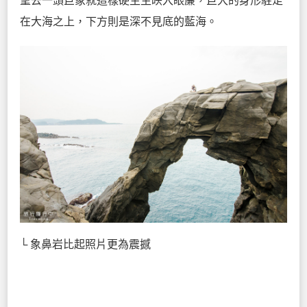
望去一頭巨象就這樣硬生生映入眼簾，巨大的身形駐足
在大海之上，下方則是深不見底的藍海。
└ 象鼻岩比起照片更為震撼