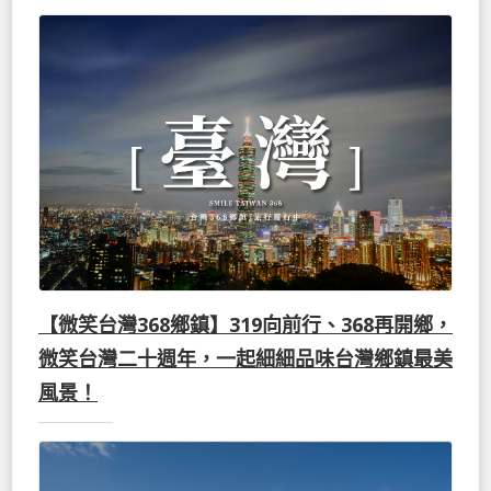
【微笑台灣368鄉鎮】319向前行、368再開鄉，
微笑台灣二十週年，一起細細品味台灣鄉鎮最美
風景！