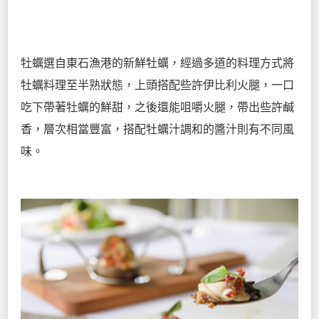
牡蠣選自東石漁港的新鮮牡蠣，經過多道的料理方式將
牡蠣料理至半熟狀態，上頭搭配些許伊比利火腿，一口
吃下帶著牡蠣的鮮甜，之後還能咀嚼火腿，帶出些許鹹
香，層次相當豐富，搭配牡蠣汁調和的醬汁則有不同風
味。