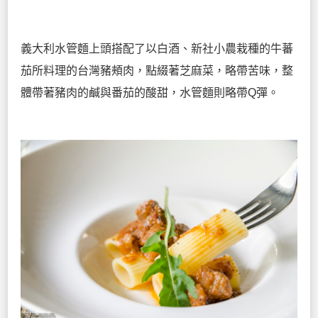
義大利水管麵上頭搭配了以白酒、新社小農栽種的牛蕃
茄所料理的台灣豬頰肉，點綴著芝麻菜，略帶苦味，整
體帶著豬肉的鹹與番茄的酸甜，水管麵則略帶Q彈。