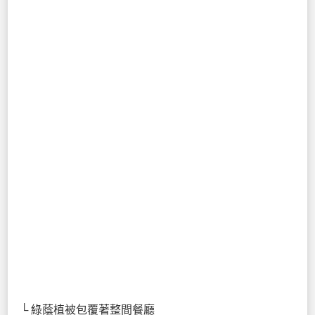
└ 綠蔭植被包覆著整間餐廳