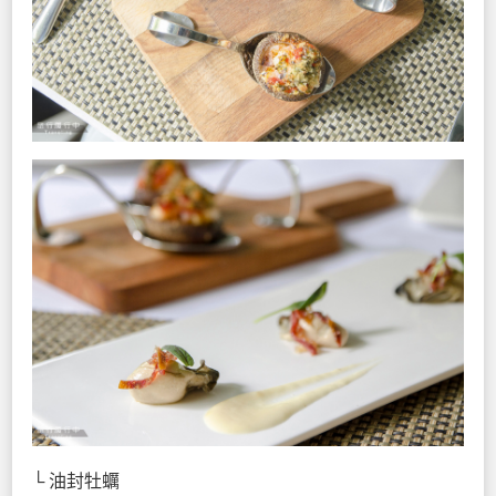
└ 油封牡蠣