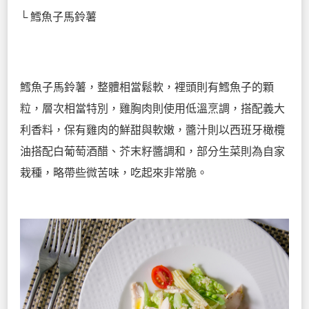
└ 鱈魚子馬鈴薯
鱈魚子馬鈴薯，整體相當鬆軟，裡頭則有鱈魚子的顆
粒，層次相當特別，雞胸肉則使用低溫烹調，搭配義大
利香料，保有雞肉的鮮甜與軟嫩，醬汁則以西班牙橄欖
油搭配白葡萄酒醋、芥末籽醬調和，部分生菜則為自家
栽種，略帶些微苦味，吃起來非常脆。