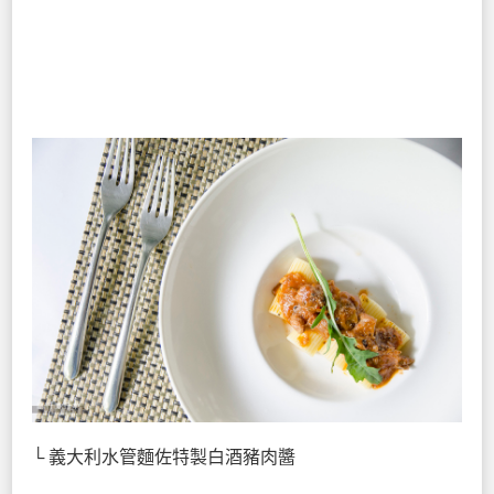
└ 義大利水管麵佐特製白酒豬肉醬