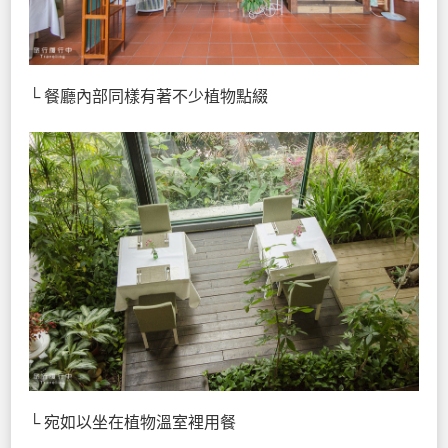
└ 餐廳內部同樣有著不少植物點綴
└ 宛如以坐在植物溫室裡用餐