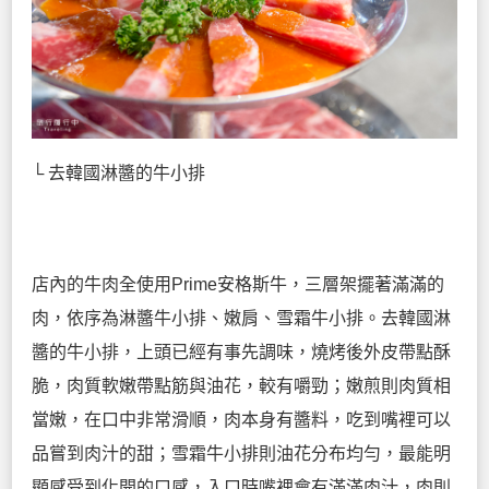
└ 去韓國淋醬的牛小排
店內的牛肉全使用Prime安格斯牛，三層架擺著滿滿的
肉，依序為淋醬牛小排、嫩肩、雪霜牛小排。去韓國淋
醬的牛小排，上頭已經有事先調味，燒烤後外皮帶點酥
脆，肉質軟嫩帶點筋與油花，較有嚼勁；嫩煎則肉質相
當嫩，在口中非常滑順，肉本身有醬料，吃到嘴裡可以
品嘗到肉汁的甜；雪霜牛小排則油花分布均勻，最能明
顯感受到化開的口感，入口時嘴裡會有滿滿肉汁，肉則