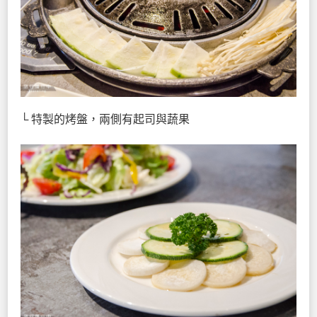
└ 特製的烤盤，兩側有起司與蔬果