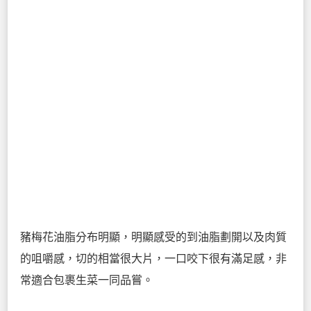
豬梅花油脂分布明顯，明顯感受的到油脂劃開以及肉質
的咀嚼感，切的相當很大片，一口咬下很有滿足感，非
常適合包裹生菜一同品嘗。