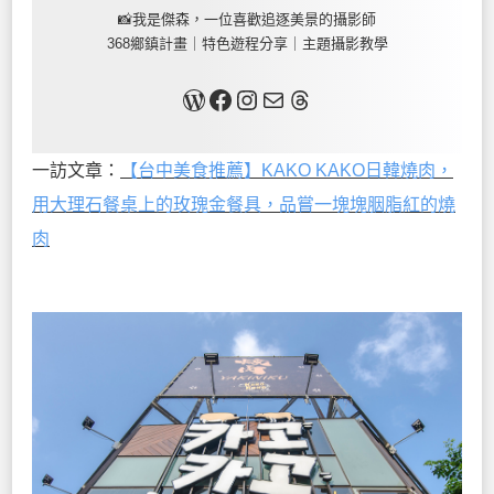
📸我是傑森，一位喜歡追逐美景的攝影師
368鄉鎮計畫｜特色遊程分享｜主題攝影教學
關於我
Facebook
Instagram
Mail
Threads
一訪文章：
【台中美食推薦】KAKO KAKO日韓燒肉，
用大理石餐桌上的玫瑰金餐具，品嘗一塊塊胭脂紅的燒
肉