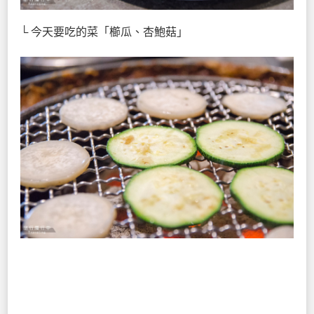
└ 今天要吃的菜「櫛瓜、杏鮑菇」