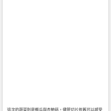
這次的蔬菜則是櫛瓜與杏鮑菇，儘管切片依舊可以感受