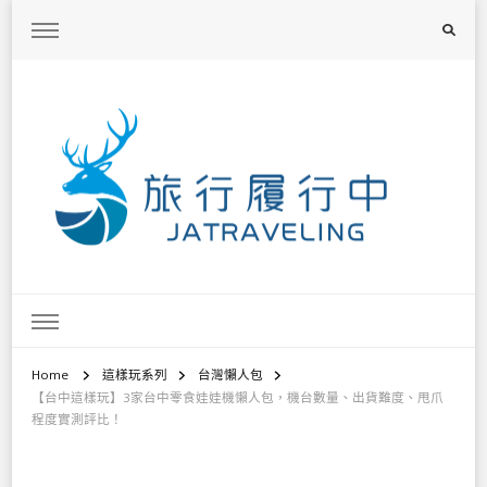
旅行履行中
台灣旅遊景點懶人包、368鄉鎮深度旅遊、主題攝影教學
Home
這樣玩系列
台灣懶人包
【台中這樣玩】3家台中零食娃娃機懶人包，機台數量、出貨難度、甩爪
程度實測評比！