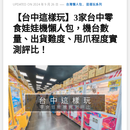
台灣懶人包
這樣玩系列
UPDATED ON
2024 年 9 月 26 日
【台中這樣玩】3家台中零
食娃娃機懶人包，機台數
量、出貨難度、甩爪程度實
測評比！