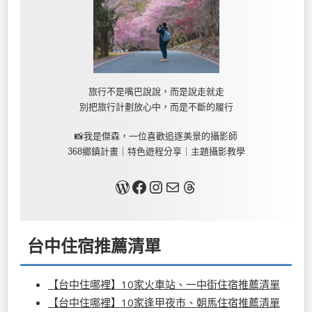
旅行不是嘴巴說說，而是說走就走
別把旅行計劃放心中，而是不斷的履行
📸我是傑森，一位喜歡追逐美景的攝影師
368鄉鎮計畫｜特色遊程分享｜主題攝影教學
關於我
Facebook
Instagram
Mail
Threads
台中住宿推薦清單
【台中住哪裡】10家火車站、一中街住宿推薦清單
【台中住哪裡】10家逢甲夜市、朝馬住宿推薦清單