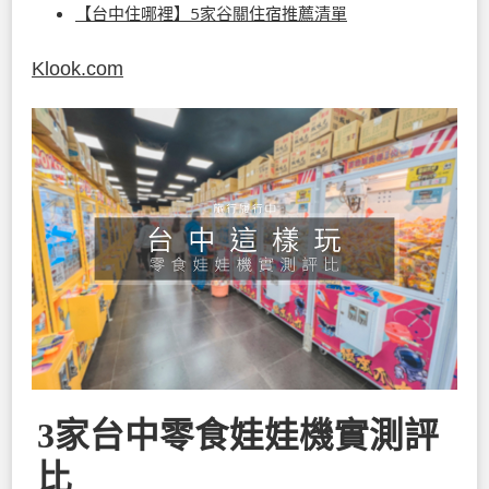
【台中住哪裡】5家谷關住宿推薦清單
Klook.com
3家台中零食娃娃機實測評
比