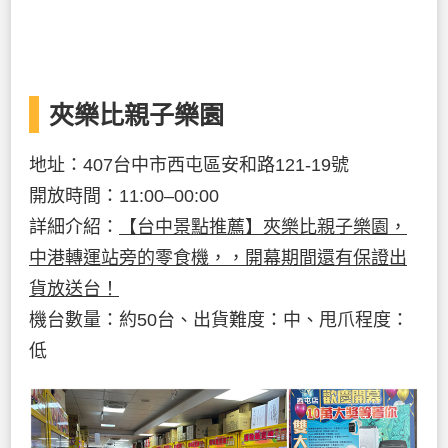
夾樂比親子樂園
地址：407台中市西屯區安和路121-19號
開放時間：11:00–00:00
詳細介紹：
【台中景點推薦】夾樂比親子樂園，
中港轉運站旁的零食機，，開幕期間還有保證出
貨放送台！
機台數量：約50台、出貨難度：中、甩爪程度：
低