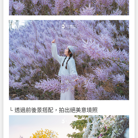
└ 透過前後景搭配，拍出絕美意境照