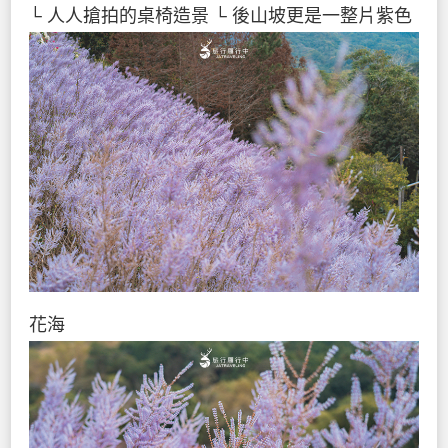
└ 人人搶拍的桌椅造景
└ 後山坡更是一整片紫色
花海