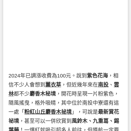
2024年已調漲收費為100元。說到
紫色花海
，相
信不少人會想到
薰衣草
，但近幾年來在
南投
、
雲
林
都不少
麝香木秘境
，開花時呈現一片粉紫色，
隨風搖曳，格外吸睛，其中位於南投中寮還有這
一處「
粉紅山丘麝香木祕境
」，可說是
最新賞花
祕境
，甚至可以一併欣賞到
風鈴木、九重葛、錫
葉藤
！一爆紅就吸引超多人前往，但導航一定要