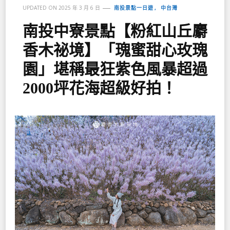
南投景點一日遊
中台灣
UPDATED ON
2025 年 3 月 6 日
南投中寮景點【粉紅山丘麝
香木祕境】「瑰蜜甜心玫瑰
園」堪稱最狂紫色風暴超過
2000坪花海超級好拍！