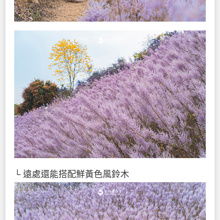
└ 遠處還能搭配鮮黃色風鈴木