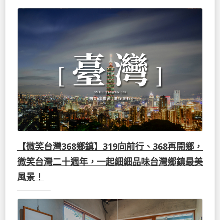
【微笑台灣368鄉鎮】319向前行、368再開鄉，
微笑台灣二十週年，一起細細品味台灣鄉鎮最美
風景！