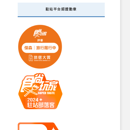
駐站平台認證勳章