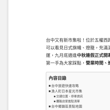
台中又有新市集啦！位於五權西
可以看見日式旗幟、燈籠，充滿
運，九月底適逢
中秋連假正式開
第一手為大家踩點，
營業時間、
內容目錄
台中旅遊快速攻略
漁人町日本星光市集
交通位置、停車資訊
攤販店家進駐清單
台中鄉鎮區景點地圖