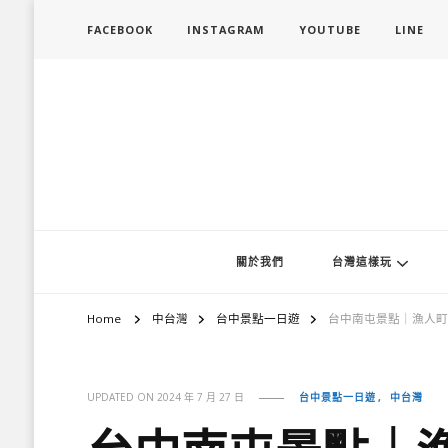
FACEBOOK
INSTAGRAM
YOUTUBE
LINE
旅行履行中
台灣旅遊景點懶人包、368鄉鎮深度旅遊、主題攝影教學
關於我們
台灣這樣玩
Home
中台灣
台中景點一日遊
台中南屯景點｜漁人町
台中景點一日遊
中台灣
UPDATED ON
2024 年 7 月 27 日