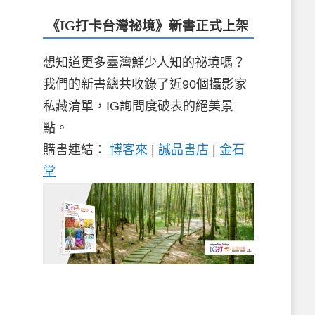
《IG打卡台灣祕境》新書
正式上架
想知道更多臺灣鮮少人知的祕境嗎？
我們的新書總共收錄了近90個攝影家
私藏清單，IG詢問度破表的絕美景
點。
購書連結：
博客來
|
誠品書店
|
金石
堂