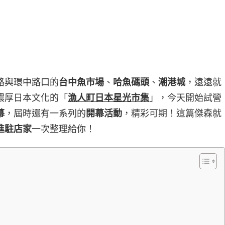
路與環中路口的
台中魚市場
、
哈魚碼頭
、
潮港城
，遠遠就
濃厚日本文化的「
漁人町日本星光市集
」，今天開始試營
幕
，屆時還有一系列的
開幕活動
，精彩可期！這篇傑森就
進駐店家
一次整理給你！