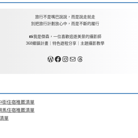
旅行不是嘴巴說說，而是說走就走
別把旅行計劃放心中，而是不斷的履行
📸我是傑森，一位喜歡追逐美景的攝影師
368鄉鎮計畫｜特色遊程分享｜主題攝影教學
關於我
Facebook
Instagram
Mail
Threads
中街住宿推薦清單
朝馬住宿推薦清單
清單