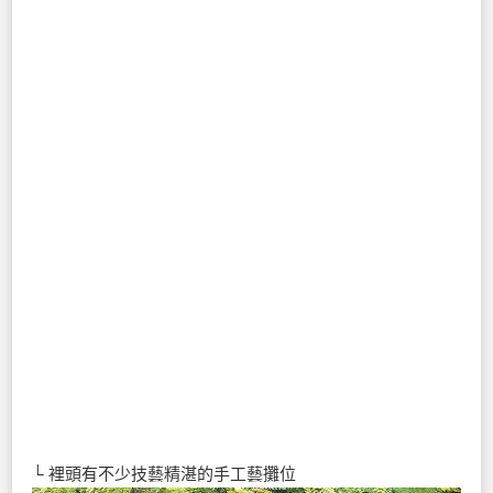
└ 裡頭有不少技藝精湛的手工藝攤位