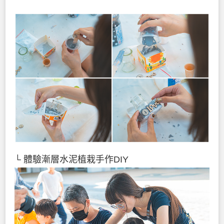
└ 體驗漸層水泥植栽手作DIY