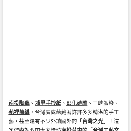
南投陶藝
、
埔里手抄紙
、
彰化磚雕
、三峽藍染、
苑裡藺編
，台灣處處蘊藏著許許多多精湛的手工
藝，甚至還有不少外銷國外的「
台灣之光
」！這
次傑森就要帶大家造訪
南投草屯
的「
台灣工藝文