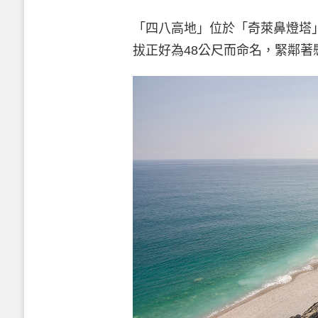
「四八高地」位於「奇萊鼻燈塔
拔正好為48公尺而命名，緊鄰