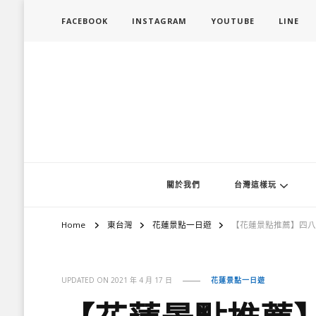
FACEBOOK
INSTAGRAM
YOUTUBE
LINE
旅行履行中
台灣旅遊景點懶人包、368鄉鎮深度旅遊、主題攝影教學
關於我們
台灣這樣玩
Home
東台灣
花蓮景點一日遊
【花蓮景點推薦】四八
UPDATED ON
2021 年 4 月 17 日
花蓮景點一日遊