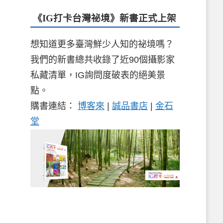
《IG打卡台灣祕境》新書
正式上架
想知道更多臺灣鮮少人知的祕境嗎？
我們的新書總共收錄了近90個攝影家
私藏清單，IG詢問度破表的絕美景
點。
購書連結：
博客來
|
誠品書店
|
金石
堂