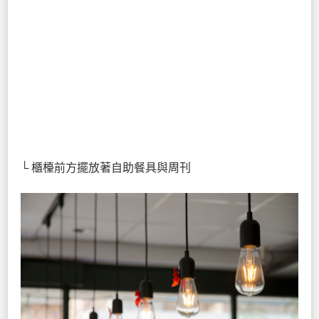
└ 櫃檯前方擺放著自助餐具與周刊