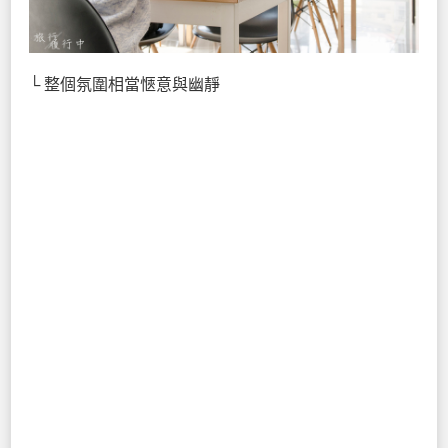
└ 整個氛圍相當愜意與幽靜