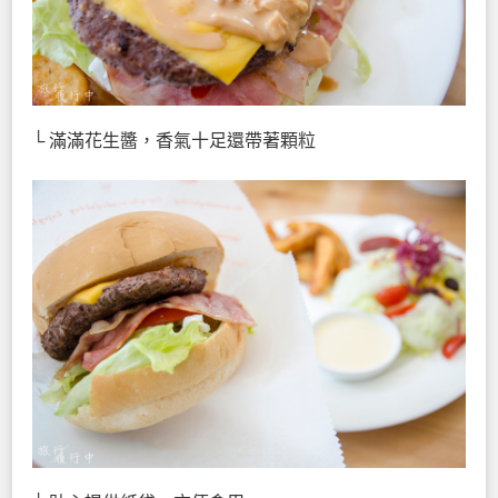
└ 滿滿花生醬，香氣十足還帶著顆粒