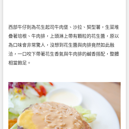
西部牛仔則為花生起司牛肉堡、沙拉、契型薯，生菜堆
疊著培根、牛肉排，上頭淋上帶有顆粒的花生醬，原以
為口味會非常驚人，沒想到花生醬與肉排竟然如此融
洽，一口咬下帶著花生香氣與牛肉排的鹹香搭配，整體
相當飽足。