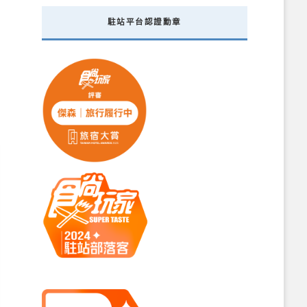
駐站平台認證勳章