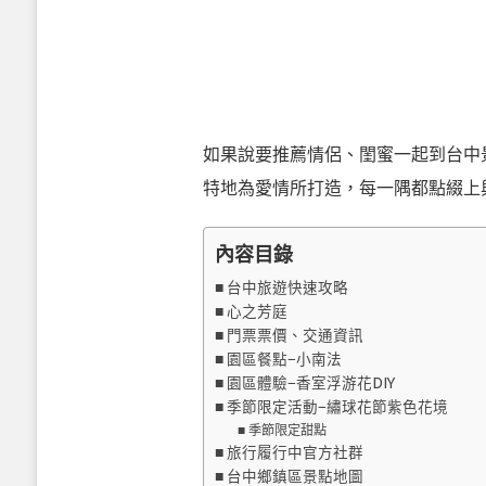
如果說要推薦情侶、閨蜜一起到台中
特地為愛情所打造，每一隅都點綴上
內容目錄
台中旅遊快速攻略
心之芳庭
門票票價、交通資訊
園區餐點−小南法
園區體驗−香室浮游花DIY
季節限定活動−繡球花節紫色花境
季節限定甜點
旅行履行中官方社群
台中鄉鎮區景點地圖