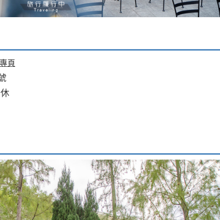
專頁
號
公休