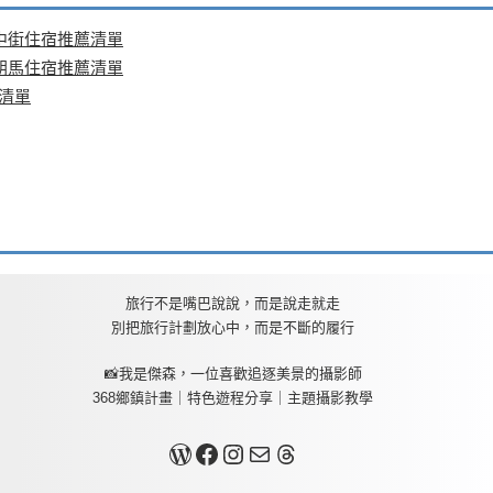
中街住宿推薦清單
朝馬住宿推薦清單
清單
旅行不是嘴巴說說，而是說走就走
別把旅行計劃放心中，而是不斷的履行
📸我是傑森，一位喜歡追逐美景的攝影師
368鄉鎮計畫｜特色遊程分享｜主題攝影教學
關於我
Facebook
Instagram
Mail
Threads