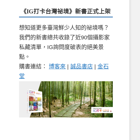
《IG打卡台灣祕境》新書
正式上架
想知道更多臺灣鮮少人知的祕境嗎？
我們的新書總共收錄了近90個攝影家
私藏清單，IG詢問度破表的絕美景
點。
購書連結：
博客來
|
誠品書店
|
金石
堂