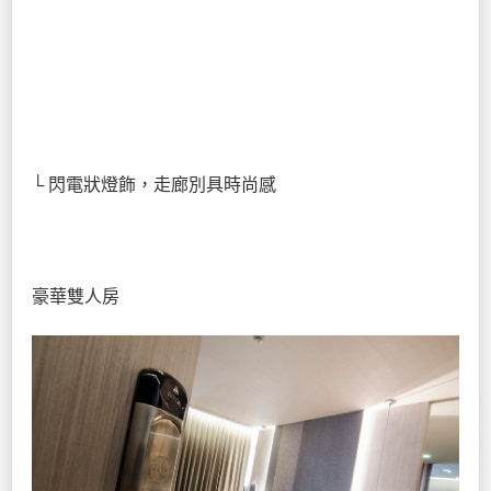
└ 閃電狀燈飾，走廊別具時尚感
豪華雙人房