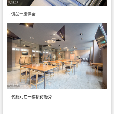
└ 備品一應俱全
└ 餐廳則在一樓接待廳旁