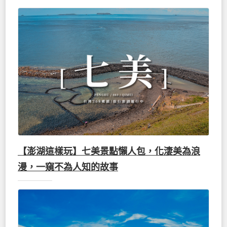
【澎湖這樣玩】七美景點懶人包，化淒美為浪
漫，一窺不為人知的故事