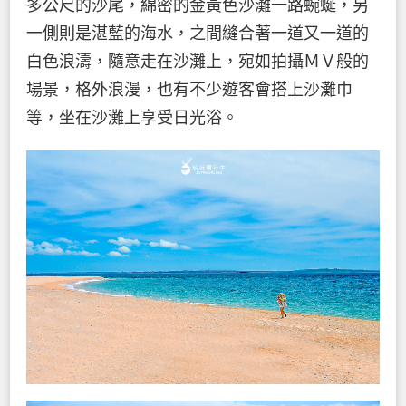
多公尺的沙尾，綿密的金黃色沙灘一路蜿蜒，另
一側則是湛藍的海水，之間縫合著一道又一道的
白色浪濤，隨意走在沙灘上，宛如拍攝ＭＶ般的
場景，格外浪漫，也有不少遊客會搭上沙灘巾
等，坐在沙灘上享受日光浴。