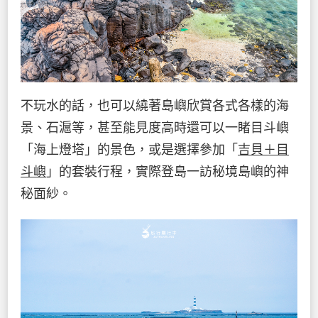
不玩水的話，也可以繞著島嶼欣賞各式各樣的海
景、石滬等，甚至能見度高時還可以一睹目斗嶼
「海上燈塔」的景色，或是選擇參加「
吉貝＋目
斗嶼
」的套裝行程，實際登島一訪秘境島嶼的神
秘面紗。