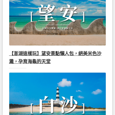
【澎湖這樣玩】望安景點懶人包，絕美米色沙
灘，孕育海龜的天堂