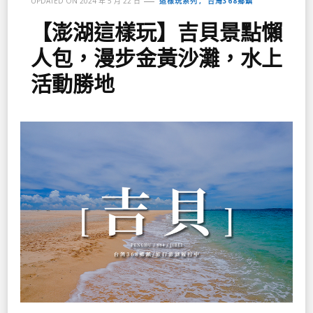
這樣玩系列
台灣368鄉鎮
UPDATED ON
2024 年 5 月 22 日
【澎湖這樣玩】吉貝景點懶
人包，漫步金黃沙灘，水上
活動勝地