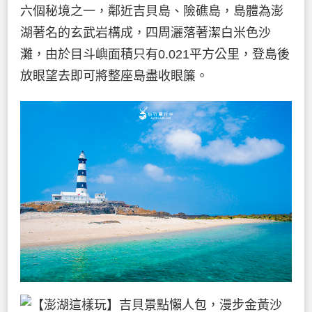
六個秘境之一，鄰近吉貝島、險礁島，島體為澎
湖著名的玄武岩構成，四周灑落著潔白米色沙
灘，由於目斗嶼面積只有0.021平方公里，登島後
放眼望去即可將整座島盡收眼簾。