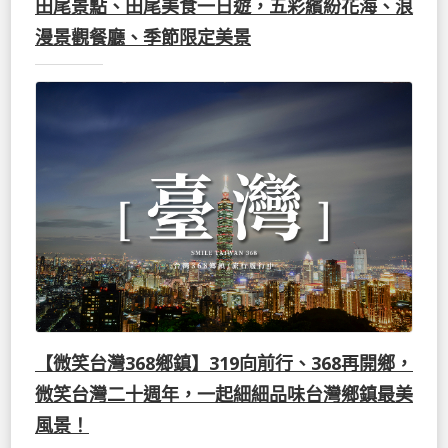
田尾景點、田尾美食一日遊，五彩繽紛花海、浪
漫景觀餐廳、季節限定美景
【微笑台灣368鄉鎮】319向前行、368再開鄉，
微笑台灣二十週年，一起細細品味台灣鄉鎮最美
風景！