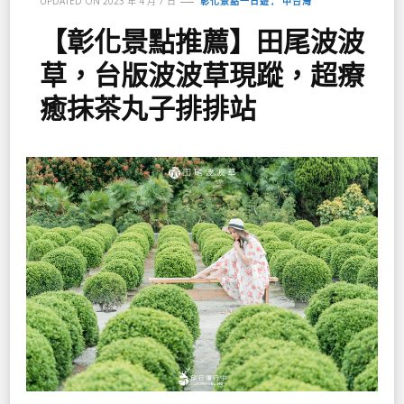
彰化景點一日遊
中台灣
UPDATED ON
2023 年 4 月 7 日
【彰化景點推薦】田尾波波
草，台版波波草現蹤，超療
癒抹茶丸子排排站