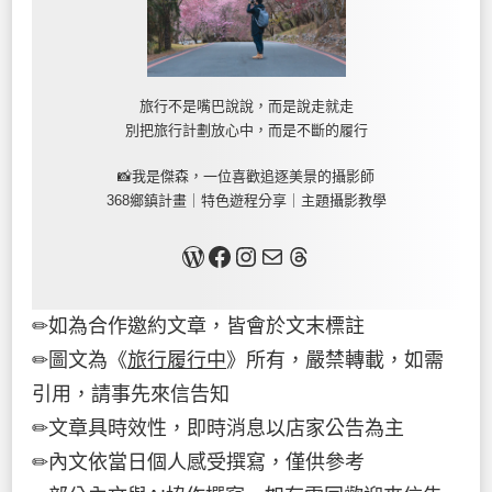
旅行不是嘴巴說說，而是說走就走
別把旅行計劃放心中，而是不斷的履行
📸我是傑森，一位喜歡追逐美景的攝影師
368鄉鎮計畫｜特色遊程分享｜主題攝影教學
關於我
Facebook
Instagram
Mail
Threads
✏如為合作邀約文章，皆會於文末標註
✏圖文為《
旅行履行中
》所有，嚴禁轉載，如需
引用，請事先來信告知
✏文章具時效性，即時消息以店家公告為主
✏內文依當日個人感受撰寫，僅供參考