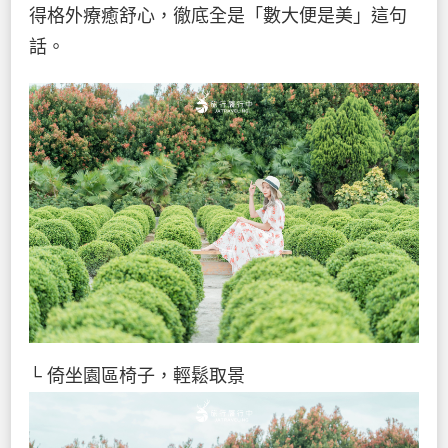
得格外療癒舒心，徹底全是「數大便是美」這句
話。
└ 倚坐園區椅子，輕鬆取景