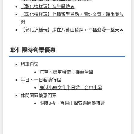
【彰化這樣玩】海牛體驗🔥
【彰化這樣玩】七種類型景點，讓你文青、時尚兼放
閃
【彰化這樣玩】走在八卦山稜線，幸福浪漫一整天🔥
彰化限時套票優惠
租車自駕
汽車、機車租借：
推薦清單
半日、一日套裝行程
鹿港小鎮文化半日遊｜台中出發
休閒園區優惠門票
限時8折｜百果山探索樂園優待票