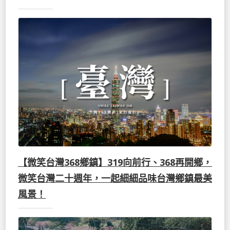
【微笑台灣368鄉鎮】319向前行、368再開鄉，
微笑台灣二十週年，一起細細品味台灣鄉鎮最美
風景！