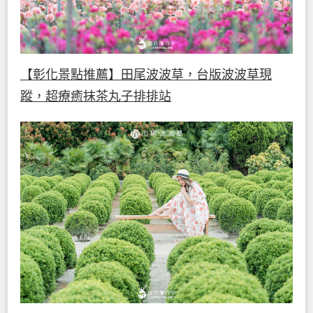
【彰化景點推薦】田尾波波草，台版波波草現
蹤，超療癒抹茶丸子排排站