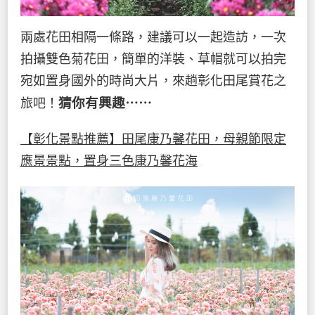
兩處花田相隔一條路，建議可以一起造訪，一次
拍攝雙色菊花田，簡單的洋裝、草帽就可以拍完
宛如置身國外的時尚大片，來趟彰化田尾賞花之
猜你有興趣⋯⋯
旅吧！
【彰化景點推薦】田尾康乃馨花田，母親節限定
應景景點，置身三色康乃馨花海