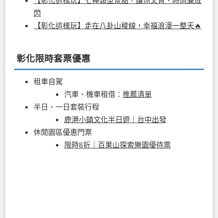
【彰化這樣玩】七種類型景點，讓你文青、時尚兼放
閃
【彰化這樣玩】走在八卦山稜線，幸福浪漫一整天🔥
彰化限時套票優惠
租車自駕
汽車、機車租借：
推薦清單
半日、一日套裝行程
鹿港小鎮文化半日遊｜台中出發
休閒園區優惠門票
限時8折｜百果山探索樂園優待票