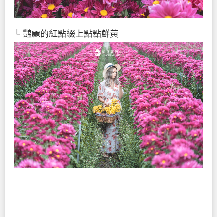
└ 豔麗的紅點綴上點點鮮黃