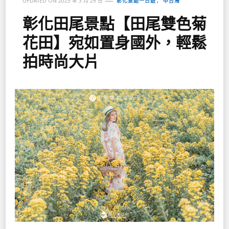
彰化景點一日遊
中台灣
UPDATED ON
2025 年 3 月 29 日
彰化田尾景點【田尾雙色菊
花田】宛如置身國外，輕鬆
拍時尚大片