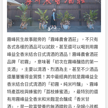
霧峰民生故事館旁的「霧峰農會酒莊」，不只有
各式各樣的酒品可以試飲，甚至還可以喝到用霧
峰益全香米結合日式清酒的酒品！霧峰農會酒莊
品牌「初霧」，意味著「初次在霧峰釀造的第一
支酒」，主要以清酒、烈酒為主，甚至不少酒品
還屢屢獲得金賞獎！其中最經典的就是霧峰益全
香米結合日式清酒的「初霧‧純米吟釀」、霧峰
特產荔枝與蜂蜜的「荔枝蜂蜜酒」，最特別的還
有用霧峰益全香米和米麴混合釀成「香米甘
酒」，是一款富營養的無酒精飲品，孕婦小孩都