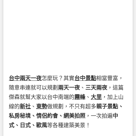
台中兩天一夜
怎麼玩？其實
台中景點
相當豐富，
隨意串連就可以規劃
兩天一夜
、
三天兩夜
，這篇
傑森就幫大家以台中南端的
霧峰
、
大里
，加上山
線的
新社
、
東勢
做規劃，不只有超多
親子景點、
私房秘境、情侶約會、網美拍照
，一次拍遍
中
式、日式、歐風
等各種建築美景！