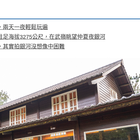
，兩天一夜輕鬆玩遍
足海拔3275公尺，在武嶺眺望仲夏夜銀河
，其實拍銀河沒想像中困難