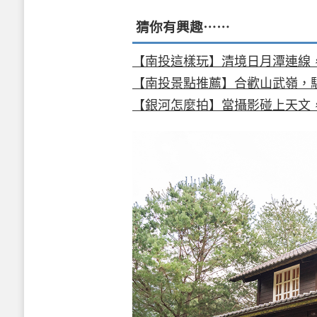
猜你有興趣⋯⋯
【南投這樣玩】清境日月潭連線
【南投景點推薦】合歡山武嶺，駐
【銀河怎麼拍】當攝影碰上天文