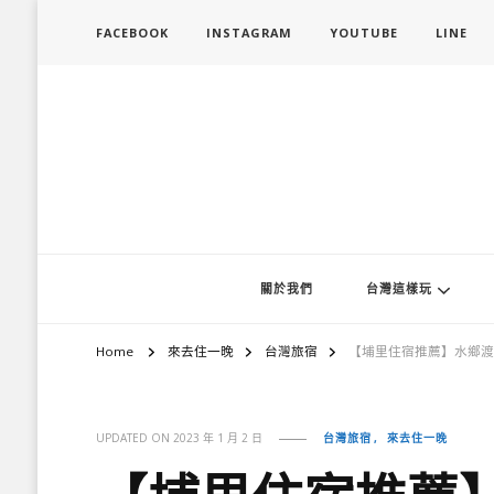
FACEBOOK
INSTAGRAM
YOUTUBE
LINE
旅行履行中
台灣旅遊景點懶人包、368鄉鎮深度旅遊、主題攝影教學
關於我們
台灣這樣玩
Home
來去住一晚
台灣旅宿
【埔里住宿推薦】水鄉渡假
台灣旅宿
來去住一晚
UPDATED ON
2023 年 1 月 2 日