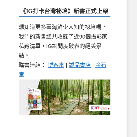
《IG打卡台灣祕境》新書
正式上架
想知道更多臺灣鮮少人知的祕境嗎？
我們的新書總共收錄了近90個攝影家
私藏清單，IG詢問度破表的絕美景
點。
購書連結：
博客來
|
誠品書店
|
金石
堂