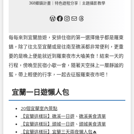
368鄉鎮計畫｜特色遊程分享｜主題攝影教學
關於我
Facebook
Instagram
Mail
Threads
每每來到宜蘭旅遊，安排住宿的第一選擇幾乎都是羅東
鎮，除了往北至宜蘭或是往南至礁溪都非常便利，更重
要的是晚上便能就近到羅東夜市大嗑美食！結束一天的
行程，傍晚至民宿小歇一會，隨著天空抹上一層靜謐的
藍，帶上輕便的行李，一起去征服羅東夜市吧！
宜蘭一日遊懶人包
20個宜蘭室內景點
【宜蘭這樣玩】礁溪一日遊
、
礁溪美食清單
【宜蘭這樣玩】頭城一日遊
、
頭城美食清單
【宜蘭這樣玩】宜蘭三天兩夜懶人包🔥