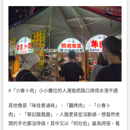
#「小春卜肉」小小攤位的人潮竟把路口擠得水洩不通
其他像是「味佳香滷味」、「龘烤肉」、「小春卜
肉」、「華記龍鳳腿」，人龍更是從沒斷過，想當然老
闆的手也都沒停過！其中又以「阿灶伯」最為誇張，看