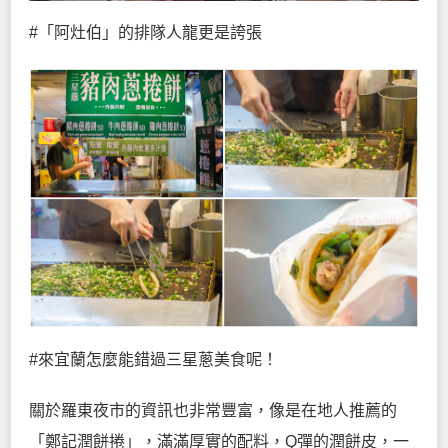
#「阿灶伯」的排隊人龍更是誇張
#來宜蘭怎麼能錯過三星蔥美食呢！
關於羅東夜市的資訊也非常豐富，像是在地人推薦的
「鄭記潤餅捲」，滿滿厚實的配料，Q彈的潤餅皮，一