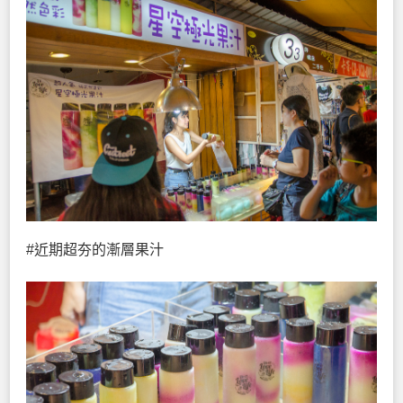
#近期超夯的漸層果汁