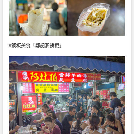
#銅板美食「鄭記潤餅捲」