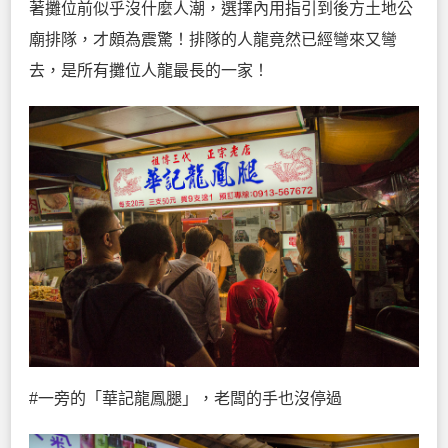
著攤位前似乎沒什麼人潮，選擇內用指引到後方土地公
廟排隊，才頗為震驚！排隊的人龍竟然已經彎來又彎
去，是所有攤位人龍最長的一家！
#一旁的「華記龍鳳腿」，老闆的手也沒停過