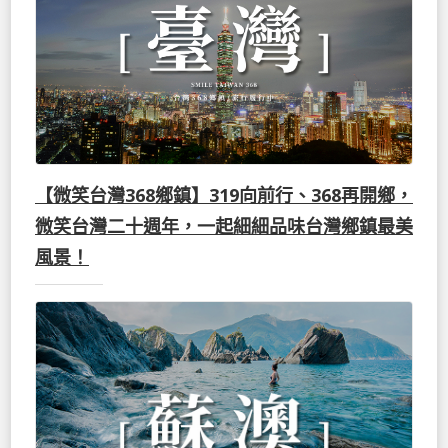
【微笑台灣368鄉鎮】319向前行、368再開鄉，
微笑台灣二十週年，一起細細品味台灣鄉鎮最美
風景！