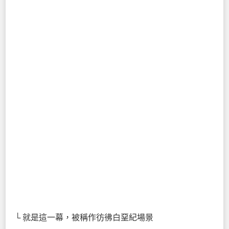
└ 就是這一幕，被稱作彷彿白堊紀場景