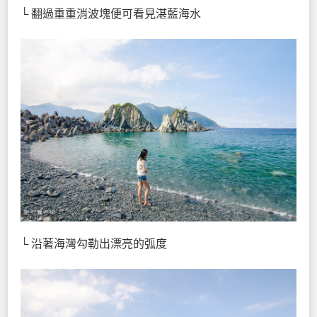
└ 翻過重重消波塊便可看見湛藍海水
└ 沿著海灣勾勒出漂亮的弧度