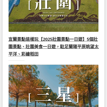
宜蘭景點這樣玩【2025壯圍景點一日遊】5個壯
圍景點、壯圍美食一日遊，駐足蘭陽平原眺望太
平洋、彩繪稻田