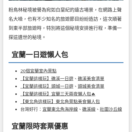
粉鳥林秘境被譽為宛如白堊紀的遠古場景，在網路上聲
名大噪，也有不少知名的旅遊節目紛紛造訪，這次順著
到東半部旅遊時，特別將這個秘境安排進行程，準備一
探這遺世的秘境。
宜蘭一日遊懶人包
20個宜蘭室內景點
【宜蘭這樣玩】礁溪一日遊
、
礁溪美食清單
【宜蘭這樣玩】頭城一日遊
、
頭城美食清單
【宜蘭這樣玩】宜蘭三天兩夜懶人包🔥
【東北角這樣玩】東北角景點美食懶人包
台灣好行：
宜蘭東北角海岸線
、
礁溪線
、
壯圍沙丘線
宜蘭限時套票優惠