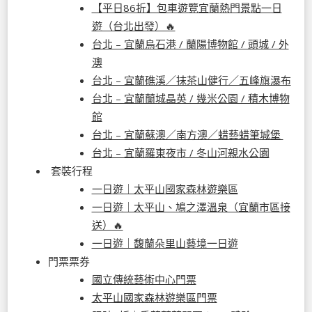
【平日86折】包車遊覽宜蘭熱門景點一日
遊（台北出發）🔥
台北 – 宜蘭烏石港 / 蘭陽博物館 / 頭城 / 外
澳
台北 – 宜蘭礁溪／抹茶山健行／五峰旗瀑布
台北 – 宜蘭蘭城晶英 / 幾米公園 / 積木博物
館
台北 – 宜蘭蘇澳／南方澳／蜡藝蜡筆城堡
台北 – 宜蘭羅東夜市 / 冬山河親水公園
套裝行程
一日遊｜太平山國家森林遊樂區
一日遊｜太平山、鳩之澤溫泉（宜蘭市區接
送）🔥
一日遊｜馥蘭朵里山藝境一日遊
門票票券
國立傳統藝術中心門票
太平山國家森林遊樂區門票