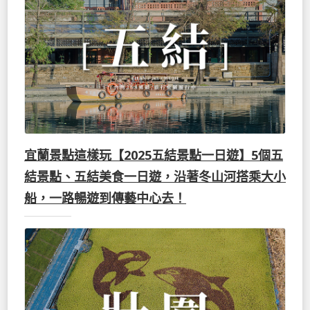
宜蘭景點這樣玩【2025五結景點一日遊】5個五
結景點、五結美食一日遊，沿著冬山河搭乘大小
船，一路暢遊到傳藝中心去！