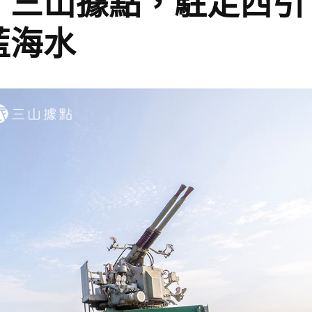
】三山據點，駐足西引
藍海水