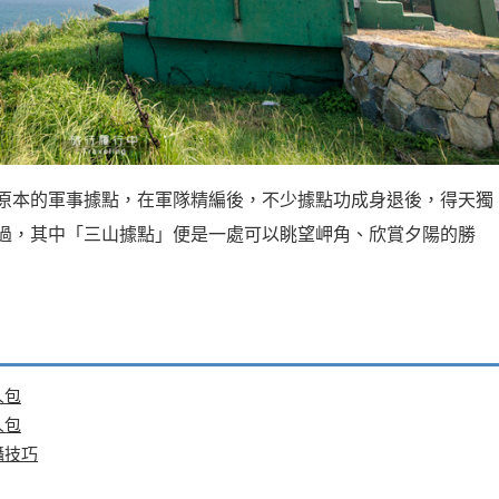
原本的軍事據點，在軍隊精編後，不少據點功成身退後，得天獨
過，其中「三山據點」便是一處可以眺望岬角、欣賞夕陽的勝
人包
人包
攝技巧