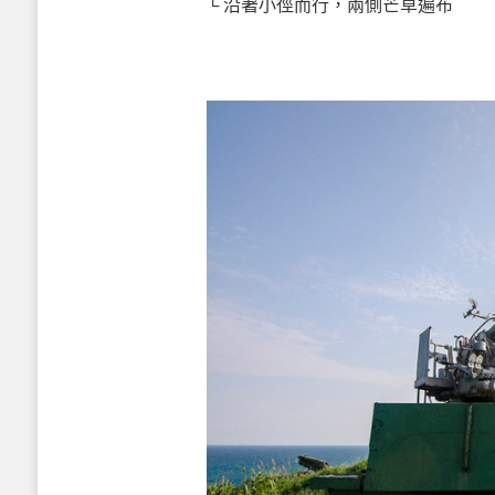
└ 沿著小徑而行，兩側芒草遍布