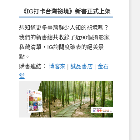
《IG打卡台灣祕境》新書
正式上架
想知道更多臺灣鮮少人知的祕境嗎？
我們的新書總共收錄了近90個攝影家
私藏清單，IG詢問度破表的絕美景
點。
購書連結：
博客來
|
誠品書店
|
金石
堂