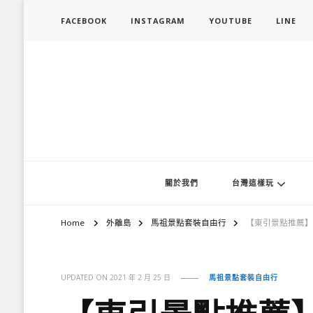
FACEBOOK
INSTAGRAM
YOUTUBE
LINE
旅行履行中
台灣旅遊景點懶人包、368鄉鎮深度旅遊、主題攝影教學
關於我們
台灣這樣玩
Home
外離島
馬祖景點套裝自由行
【東引景點推薦】
UPDATED ON
2021 年 2 月 25 日
馬祖景點套裝自由行