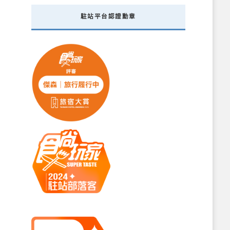
駐站平台認證勳章