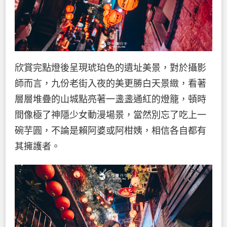
欣賞完點燈後呈現琥珀色的遺址美景，對於攝影
師而言，九份老街入夜的美更勝白天景緻，看著
層層堆疊的山城點亮著一盞盞通紅的燈籠，頓時
間像極了神隱少女動漫場景，當然別忘了吃上一
碗芋圓，不論是賴阿婆或阿柑姨，相信各自都有
其擁護者。