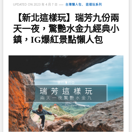
台灣懶人包
這樣玩系列
UPDATED ON
2023 年 4 月 7 日
【新北這樣玩】瑞芳九份兩
天一夜，驚艷水金九經典小
鎮，IG爆紅景點懶人包