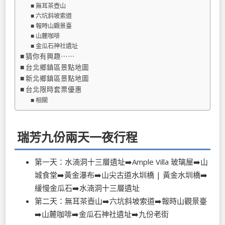
無耳茶壺山
六坑斜坡索道
報時山觀景臺
山麓咖啡
金瓜石神社遺址
猜你有興趣⋯⋯
台北鄉鎮區景點地圖
新北鄉鎮區景點地圖
台北限時套票優惠
相關
瑞芳九份兩天一夜行程
第一天：水湳洞十三層遺址➡️Ample Villa 玻璃屋➡️山
城食堂➡️黃金瀑布➡️山尖古道水圳橋 | 黃金水圳橋➡️
緩慢金瓜石➡️水湳洞十三層遺址
第二天：無耳茶壺山➡️六坑斜坡索道➡️報時山觀景臺
➡️山麓咖啡➡️金瓜石神社遺址➡️九份老街