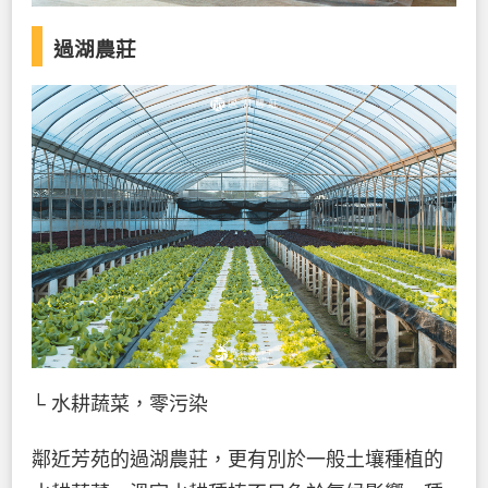
過湖農莊
└ 水耕蔬菜，零污染
鄰近芳苑的過湖農莊，更有別於一般土壤種植的