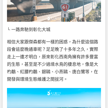
└ 一路奔馳到彰化大城
相信大家跟傑森都有一樣的困惑，為什麼這個路
段會這麼晚通車呢？足足晚了十多年之久，實際
走上一遭才明白，原來彰化西南角擁有許多豐富
的生態，甚至是不少過境水鳥的棲息地，像是大
杓鷸、紅腰杓鷸、銀鷗、小燕鷗、唐白鷺等，在
開發與環境生態維護之間拔河。