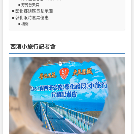
芳苑普天宮
彰化鄉鎮區景點地圖
彰化限時套票優惠
相關
西濱小旅行記者會