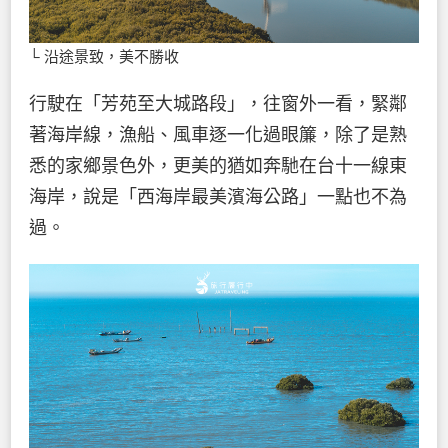
└ 沿途景致，美不勝收
行駛在「芳苑至大城路段」，往窗外一看，緊鄰
著海岸線，漁船、風車逐一化過眼簾，除了是熟
悉的家鄉景色外，更美的猶如奔馳在台十一線東
海岸，說是「西海岸最美濱海公路」一點也不為
過。