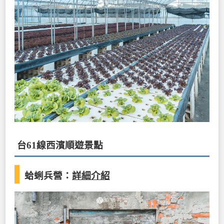
台61線西濱順遊景點
蛤蜊兵營：
詳細介紹