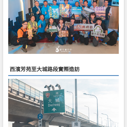
西濱芳苑至大城路段實際造訪