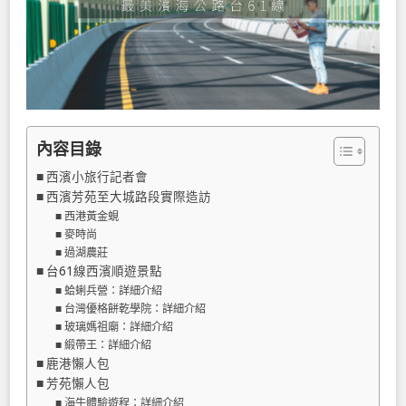
內容目錄
西濱小旅行記者會
西濱芳苑至大城路段實際造訪
西港黃金蜆
麥時尚
過湖農莊
台61線西濱順遊景點
蛤蜊兵營：詳細介紹
台灣優格餅乾學院：詳細介紹
玻璃媽祖廟：詳細介紹
緞帶王：詳細介紹
鹿港懶人包
芳苑懶人包
海牛體驗遊程：詳細介紹