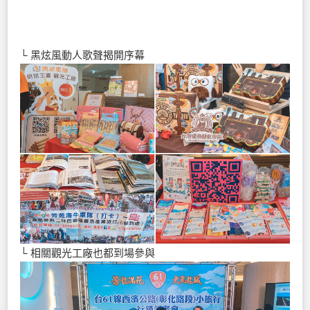
└ 黑炫風動人歌聲揭開序幕
└ 相關觀光工廠也都到場參與