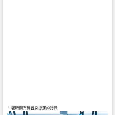
└ 頓時間有種置身捷運的錯覺