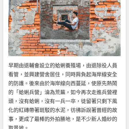
早期由退輔會設立的蛤蜊養殖場，由退除役人員
看管，並興建營舍居住，同時肩負起海岸線安全
的防護。後來由於海岸線向西蔓延，使原先熱鬧
的「蛤蜊兵營」淪為荒蕪，如今再次走進兵營裡
頭，沒有蛤蜊，沒有一兵一卒，徒留著只剩下風
化的紅磚帶著斑駁的水泥，彷彿訴說著曾經的故
事，更成了最棒的外拍勝地，是不少新人婚紗的
取景地。