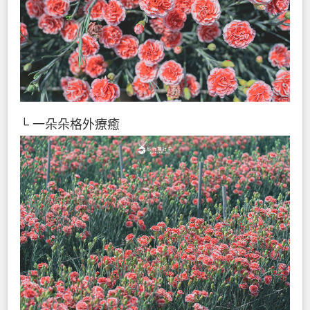
└ 一朵朵格外療癒