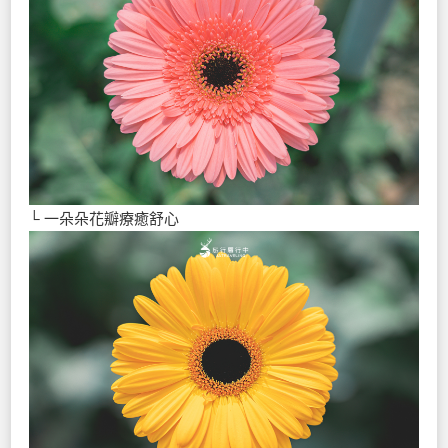
└ 一朵朵花瓣療癒舒心