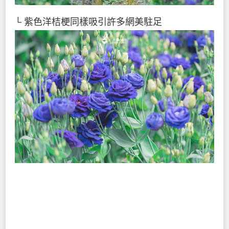
└ 紫色洋桔梗同樣吸引許多網美駐足