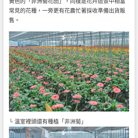
黃色的「非洲菊花田」，同樣是花卉造景中相當
常見的花種，一旁更有花農忙著採收準備出貨販
售。
└ 溫室裡頭還有種植「非洲菊」