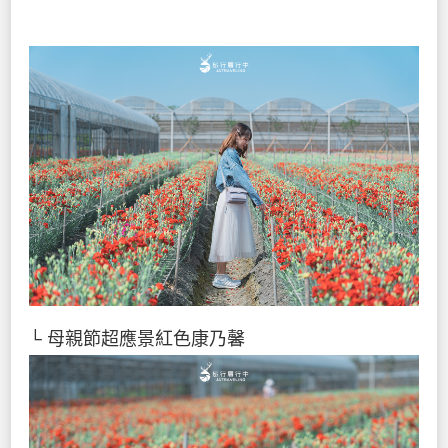
└ 母親節超應景紅色康乃馨