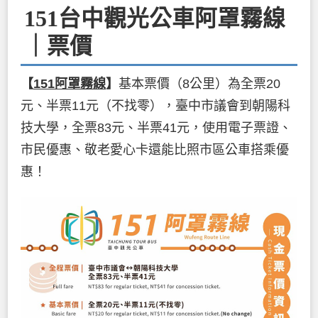
151台中觀光公車阿罩霧線
｜票價
【
151阿罩霧線
】
基本票價（8公里）為全票20
元、半票11元（不找零），臺中市議會到朝陽科
技大學，全票83元、半票41元，使用電子票證、
市民優惠、敬老愛心卡還能比照市區公車搭乘優
惠！