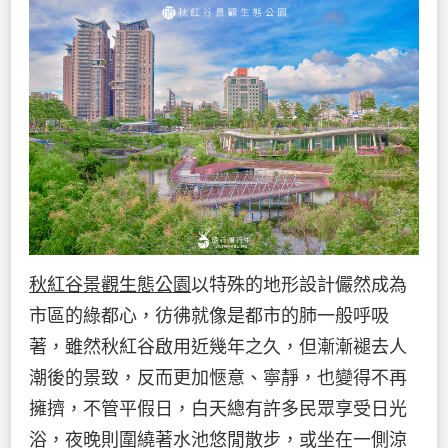
秋紅谷景觀生態公園
以特殊的地形設計儼然成為
市區的綠都心，彷彿就像是都市的肺一般呼吸
著，雖然秋紅谷啟用近幾年之久，但漸漸褪去人
潮後的景致，反而更加愜意、寧靜，也變得不再
擁擠，不管平假日，白天總有許多民眾享受日光
浴，夜晚則圍繞著水池悠閒散步，或坐在一側涼