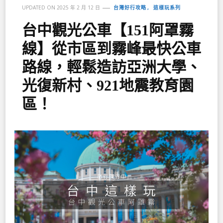
台灣好行攻略
這樣玩系列
UPDATED ON
2025 年 2 月 12 日
台中觀光公車【151阿罩霧
線】從市區到霧峰最快公車
路線，輕鬆造訪亞洲大學、
光復新村、921地震教育園
區！