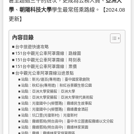
甚至超過三十的班次，更成為公務人員、
亞洲大
學
、
朝陽科技大學
學生最常搭乘路線。【2024.08
更新】
內容目錄
台中旅遊快速攻略
151台中觀光公車阿罩霧線｜路線圖
151台中觀光公車阿罩霧線｜時刻表
151台中觀光公車阿罩霧線｜票價
台中觀光公車阿罩霧線沿途景點
站點：新光/遠百(專用道)｜臺中國家歌劇院
站點：秋紅谷(專用道)｜秋紅谷景觀生態公園
站點：亞洲大學安藤館｜亞洲大學
站點：亞洲大學安藤館｜亞洲大學現代美術館
站點：光復國中小(柳豐路)｜霧峰民生故事館
站點：光復國中小(柳豐路)｜霧峰農會酒莊
站點：坑口里(光復新村)｜光復新村
站點：霧峰郵局(明台高中)｜臺中市立圖書館霧峰以文分館
站點：霧峰郵局(明台高中)｜霧峰林家萊園
站點：霧峰｜霧峰林家宮保第園區