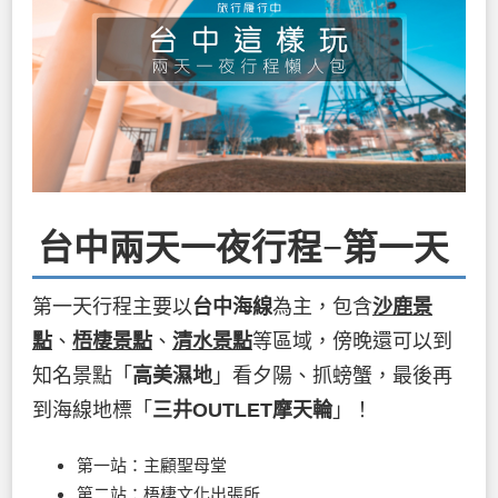
台中兩天一夜行程−第一天
第一天行程主要以
台中海線
為主，包含
沙鹿景
點
、
梧棲景點
、
清水景點
等區域，傍晚還可以到
知名景點「
高美濕地
」看夕陽、抓螃蟹，最後再
到海線地標「
三井OUTLET摩天輪
」！
第一站：主顧聖母堂
第二站：梧棲文化出張所