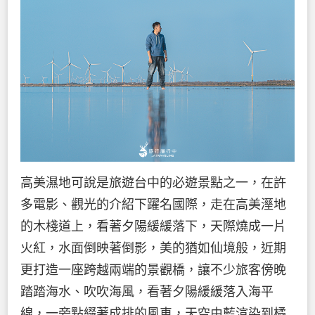
高美濕地可說是旅遊台中的必遊景點之一，在許
多電影、觀光的介紹下躍名國際，走在高美溼地
的木棧道上，看著夕陽緩緩落下，天際燒成一片
火紅，水面倒映著倒影，美的猶如仙境般，近期
更打造一座跨越兩端的景觀橋，讓不少旅客傍晚
踏踏海水、吹吹海風，看著夕陽緩緩落入海平
線，一旁點綴著成排的風車，天空由藍渲染到橘