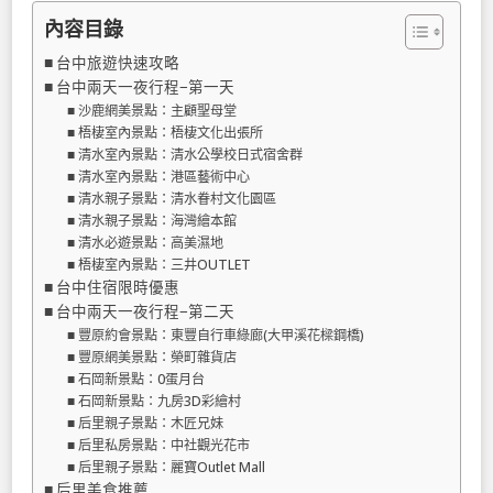
內容目錄
台中旅遊快速攻略
台中兩天一夜行程−第一天
沙鹿網美景點：主顧聖母堂
梧棲室內景點：梧棲文化出張所
清水室內景點：清水公學校日式宿舍群
清水室內景點：港區藝術中心
清水親子景點：清水眷村文化園區
清水親子景點：海灣繪本館
清水必遊景點：高美濕地
梧棲室內景點：三井OUTLET
台中住宿限時優惠
台中兩天一夜行程−第二天
豐原約會景點：東豐自行車綠廊(大甲溪花樑鋼橋)
豐原網美景點：榮町雜貨店
石岡新景點：0蛋月台
石岡新景點：九房3D彩繪村
后里親子景點：木匠兄妹
后里私房景點：中社觀光花市
后里親子景點：麗寶Outlet Mall
后里美食推薦