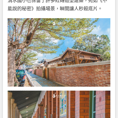
清水國小也保留了許多紅磚造型建築，宛如《不
能說的秘密》拍攝場景，瞬間讓人秒殺底片。