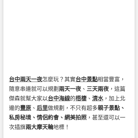
台中兩天一夜
怎麼玩？其實
台中景點
相當豐富，
隨意串連就可以規劃
兩天一夜
、
三天兩夜
，這篇
傑森就幫大家以
台中海線
的
梧棲
、
清水
，加上北
邊的
豐原
、
后里
做規劃，不只有超多
親子景點、
私房秘境、情侶約會、網美拍照
，甚至還可以一
次插旗
兩大摩天輪
地標！