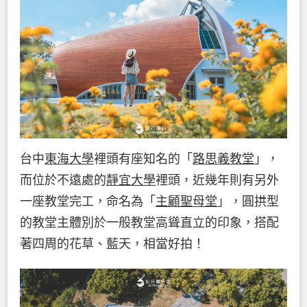
台中
東海大學
裡頭有座知名的「
路思義教堂
」，
而位於不遠處的
靜宜大學
裡頭，近幾年則有另外
一座教堂完工，命名為「
主顧聖母堂
」，圓拱型
的教堂主體別於一般教堂高聳直立的印象，搭配
著四周的花草、藍天，相當好拍！