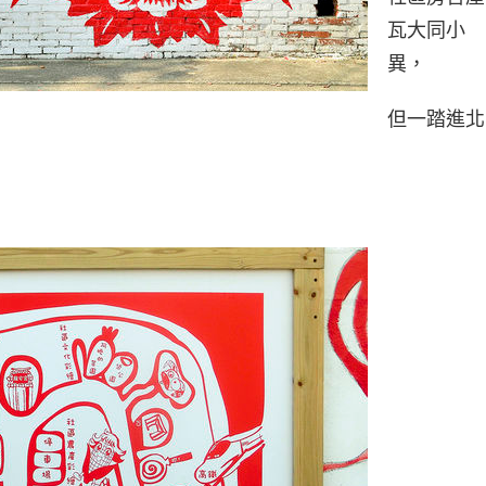
瓦大同小
異，
但一踏進北