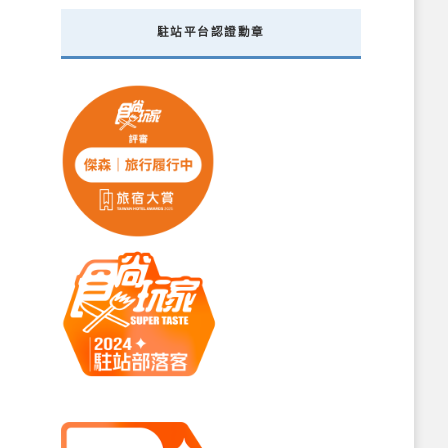
駐站平台認證勳章