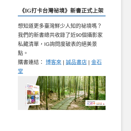
《IG打卡台灣祕境》新書
正式上架
想知道更多臺灣鮮少人知的祕境嗎？
我們的新書總共收錄了近90個攝影家
私藏清單，IG詢問度破表的絕美景
點。
購書連結：
博客來
|
誠品書店
|
金石
堂