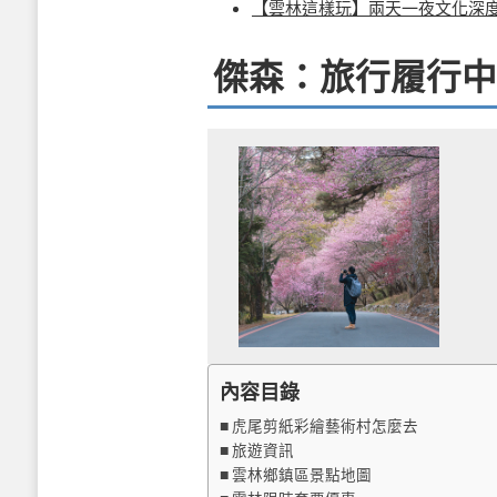
【雲林這樣玩】兩天一夜文化深
傑森：旅行履行中
內容目錄
虎尾剪紙彩繪藝術村怎麼去
旅遊資訊
雲林鄉鎮區景點地圖