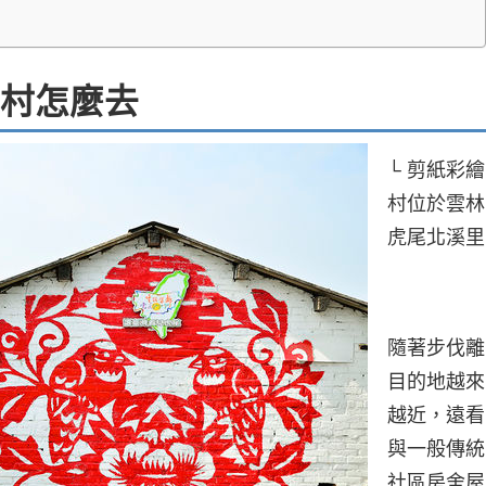
村怎麼去
└ 剪紙彩繪
村位於雲林
虎尾北溪里
隨著步伐離
目的地越來
越近，遠看
與一般傳統
社區房舍屋