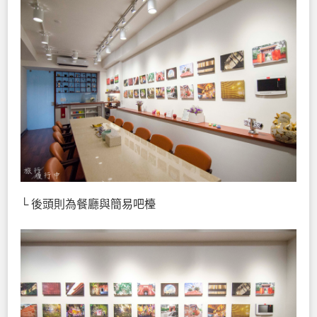
└ 後頭則為餐廳與簡易吧檯