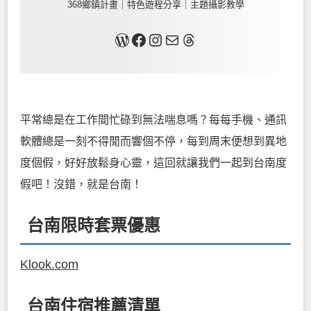
368鄉鎮計畫｜特色遊程分享｜主題攝影教學
關於我
Facebook
Instagram
Mail
Threads
平常總是在工作間忙碌到無法喘息嗎？每每手機、通訊
軟體總是一刻不得閒而響個不停，每到周末便想到異地
度個假，好好放鬆身心靈，這回就讓我們一起到台南度
假吧！沒錯，就是台南！
台南限時套票優惠
Klook.com
台南住宿推薦清單