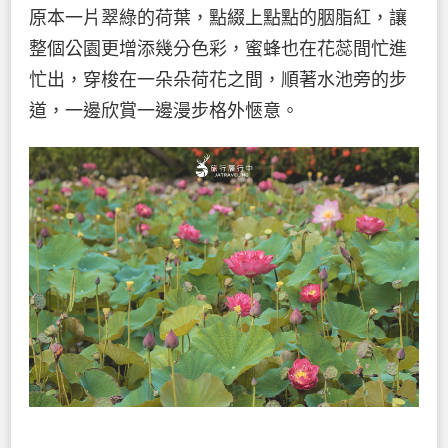
原本一片翠綠的荷葉，點綴上點點的胭脂紅，讓
整個公園更增添幾分色彩，蜜蜂也在花蕊間忙進
忙出，穿梭在一朵朵荷花之間，順著水池旁的步
道，一邊欣賞一邊漫步格外愜意。