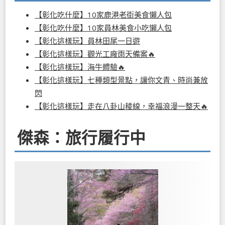
【彰化吃什麼】10家鹿港老街美食懶人包
【彰化吃什麼】10家員林美食小吃懶人包
【彰化這樣玩】員林田尾一日遊
【彰化這樣玩】觀光工廠雨天備案🔥
【彰化這樣玩】海牛體驗🔥
【彰化這樣玩】七種類型景點，讓你文青、時尚兼放
閃
【彰化這樣玩】走在八卦山稜線，幸福浪漫一整天🔥
傑森：旅行履行中