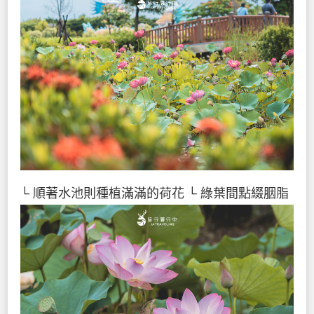
└ 順著水池則種植滿滿的荷花
└ 綠葉間點綴胭脂