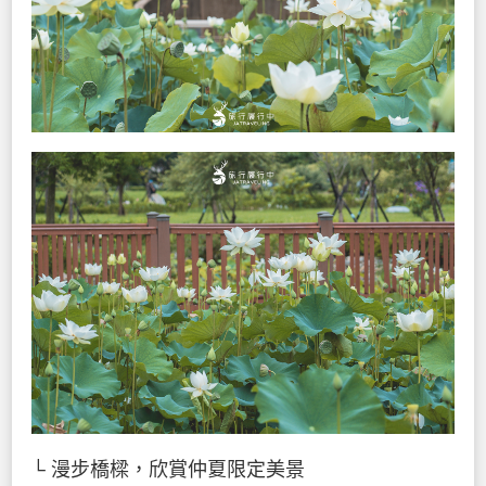
└ 漫步橋樑，欣賞仲夏限定美景