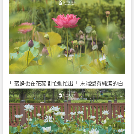
└ 蜜蜂也在花蕊間忙進忙出
└ 末端還有純潔的白