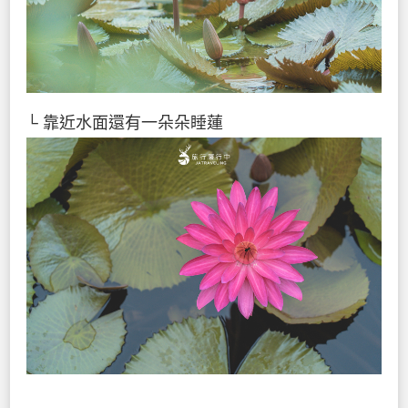
└ 靠近水面還有一朵朵睡蓮