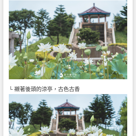
└ 襯著後頭的涼亭，古色古香