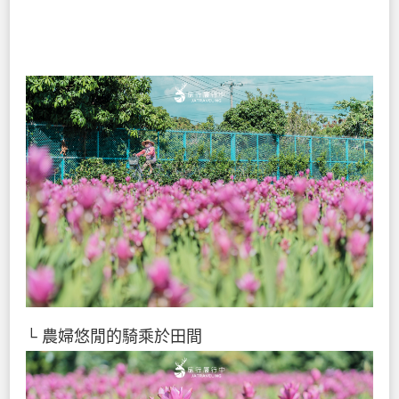
└ 農婦悠閒的騎乘於田間