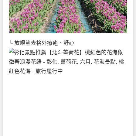
└ 放眼望去格外療癒、舒心