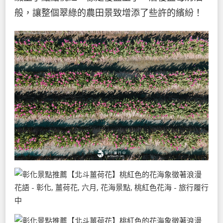
般，讓整個翠綠的農田景致增添了些許的繽紛！