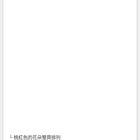
└ 桃紅色的花朵整齊排列