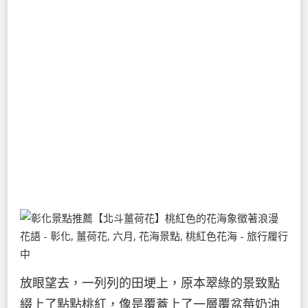
放眼望去，一列列的田埂上，原本翠綠的景致點
綴上了點點桃紅，像是覆蓋上了一層覆盆莓奶油