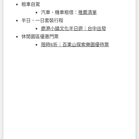
租車自駕
汽車、機車租借：
推薦清單
半日、一日套裝行程
鹿港小鎮文化半日遊｜台中出發
休閒園區優惠門票
限時8折｜百果山探索樂園優待票