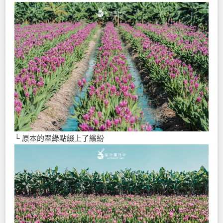
└ 原本的翠綠點綴上了繽紛