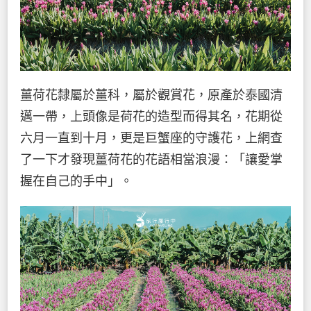
薑荷花隸屬於薑科，屬於觀賞花，原產於泰國清
邁一帶，上頭像是荷花的造型而得其名，花期從
六月一直到十月，更是巨蟹座的守護花，上網查
了一下才發現薑荷花的花語相當浪漫：「讓愛掌
握在自己的手中」。