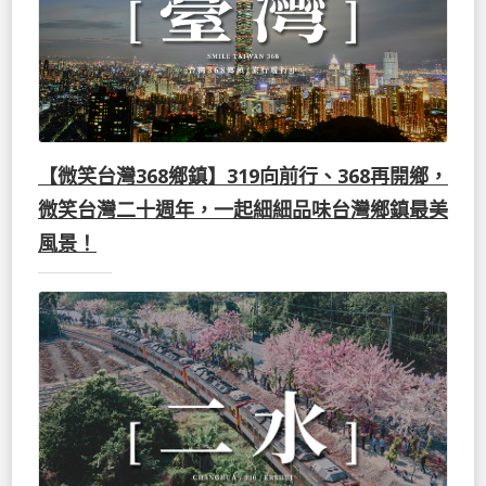
【微笑台灣368鄉鎮】319向前行、368再開鄉，
微笑台灣二十週年，一起細細品味台灣鄉鎮最美
風景！