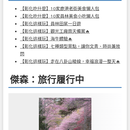
【彰化吃什麼】10家鹿港老街美食懶人包
【彰化吃什麼】10家員林美食小吃懶人包
【彰化這樣玩】員林田尾一日遊
【彰化這樣玩】觀光工廠雨天備案🔥
【彰化這樣玩】海牛體驗🔥
【彰化這樣玩】七種類型景點，讓你文青、時尚兼放
閃
【彰化這樣玩】走在八卦山稜線，幸福浪漫一整天🔥
傑森：旅行履行中