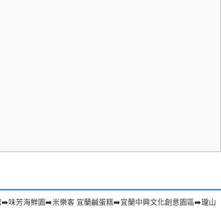
➡️味芳海鮮園➡️米樂客 宜蘭鹹蛋糕➡️宜蘭中興文化創意園區➡️瓏山