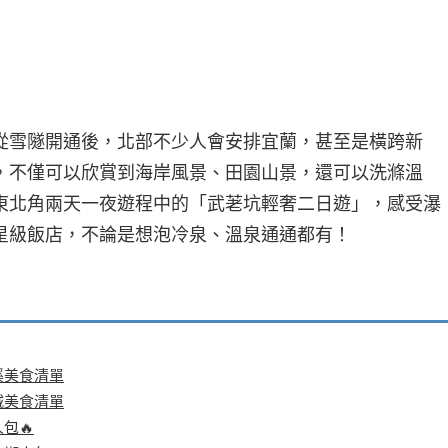
從雪隧開通後，北部不少人會安排宜蘭，甚至是橫跨新
，不僅可以欣賞到海岸風景、田園山景，還可以洗滌溫
東北角兩天一夜遊程中的「武荖坑輕奢二日遊」，感受瀑
星級飯店，不論是想泡冷泉、溫泉通通都有！
溪美食清單
城美食清單
包🔥