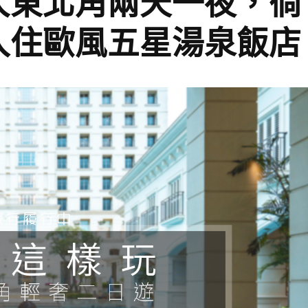
大東北角兩天一夜，徜
入住歐風五星湯泉飯店