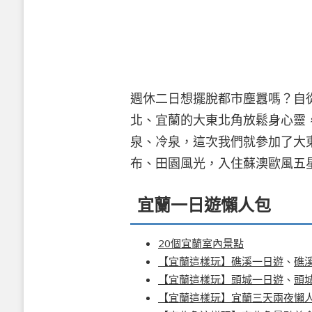
週休二日想擺脫都市塵囂嗎？自
北、宜蘭的大東北角放鬆身心靈
泉、冷泉，這次我們就參加了大
布、田園風光，入住蘇澳歐風五
宜蘭一日遊懶人包
20個宜蘭室內景點
【宜蘭這樣玩】礁溪一日遊
、
礁
【宜蘭這樣玩】頭城一日遊
、
頭
【宜蘭這樣玩】宜蘭三天兩夜懶人