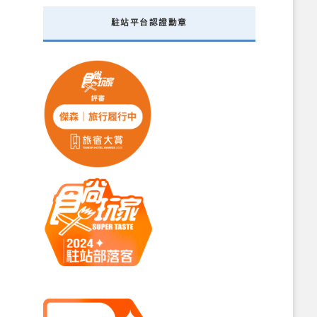
駐站平台認證勳章