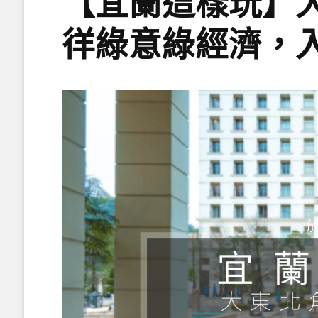
【宜蘭這樣玩】
徉綠意綠經濟，