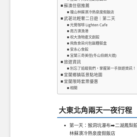
蘇澳住宿推薦
瓏山林蘇澳冷熱泉度假飯店
武荖坑輕奢二日遊｜第二天
光覺咖啡 Lighten Cafe
南方澳漁港
祝大漁物產文創館
飛魚食染刈包飯糰餐盒
安永心食館
宜蘭三奇美徑(冬山伯朗大道)
旅遊資訊
別忘了追蹤我們，掌握第一手旅遊資訊！
宜蘭鄉鎮區景點地圖
宜蘭限時套票優惠
相關
大東北角兩天一夜行程
第一天：猴洞坑瀑布➡️二湖鳳梨館
林蘇澳冷熱泉度假飯店