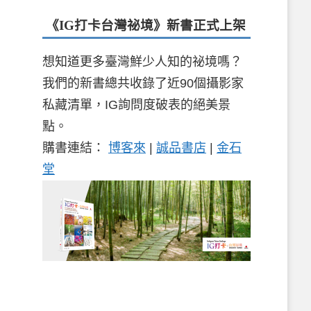
《IG打卡台灣祕境》新書
正式上架
想知道更多臺灣鮮少人知的祕境嗎？
我們的新書總共收錄了近90個攝影家
私藏清單，IG詢問度破表的絕美景
點。
購書連結：
博客來
|
誠品書店
|
金石
堂