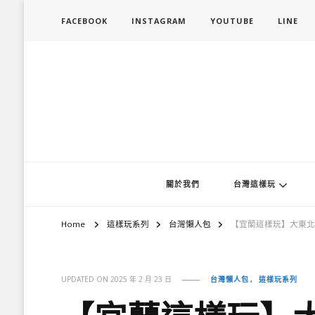
FACEBOOK
INSTAGRAM
YOUTUBE
LINE
旅行履行中
台灣旅遊景點懶人包、368鄉鎮深度旅遊、主題攝影教學
關於我們
台灣這樣玩
Home
這樣玩系列
台灣懶人包
【宜蘭這樣玩】大東北
台灣懶人包
這樣玩系列
UPDATED ON
2025 年 2 月 23 日