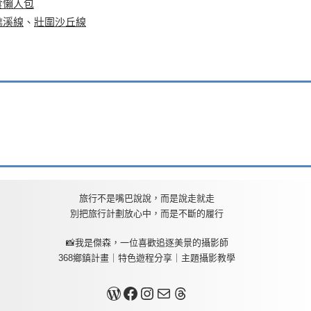
食懶人包
礁溪線
、
壯圍沙丘線
旅行不是嘴巴說說，而是說走就走
別把旅行計劃放心中，而是不斷的履行
📸我是傑森，一位喜歡追逐美景的攝影師
368鄉鎮計畫｜特色遊程分享｜主題攝影教學
關於我
Facebook
Instagram
Mail
Threads