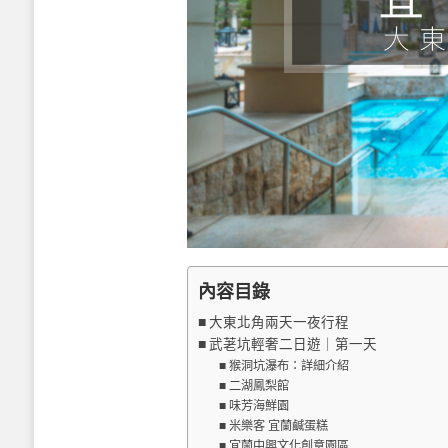
內容目錄
大東北角兩天一夜行程
武荖坑輕奢二日遊｜第一天
猴洞坑瀑布：詳細介紹
二湖鳳梨館
味芳海鮮園
米樂客 宜蘭鹹蛋糕
宜蘭中興文化創意園區