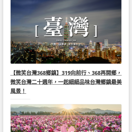
【微笑台灣368鄉鎮】319向前行、368再開鄉，
微笑台灣二十週年，一起細細品味台灣鄉鎮最美
風景！