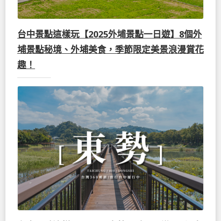
台中景點這樣玩【2025外埔景點一日遊】8個外
埔景點秘境、外埔美食，季節限定美景浪漫賞花
趣！