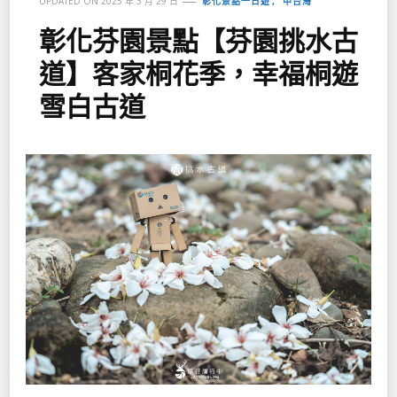
彰化景點一日遊
中台灣
UPDATED ON
2025 年 3 月 29 日
彰化芬園景點【芬園挑水古
道】客家桐花季，幸福桐遊
雪白古道