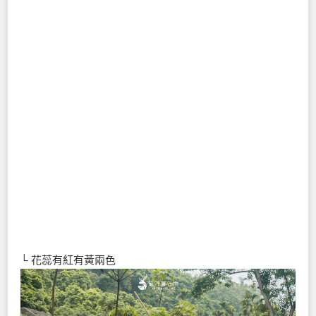
└ 花蕊有紅有黃兩色