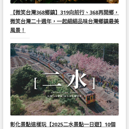
【微笑台灣368鄉鎮】319向前行、368再開鄉，
微笑台灣二十週年，一起細細品味台灣鄉鎮最美
風景！
彰化景點這樣玩【2025二水景點一日遊】10個