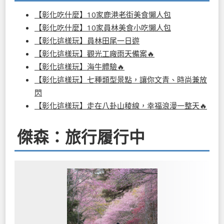
【彰化吃什麼】10家鹿港老街美食懶人包
【彰化吃什麼】10家員林美食小吃懶人包
【彰化這樣玩】員林田尾一日遊
【彰化這樣玩】觀光工廠雨天備案🔥
【彰化這樣玩】海牛體驗🔥
【彰化這樣玩】七種類型景點，讓你文青、時尚兼放
閃
【彰化這樣玩】走在八卦山稜線，幸福浪漫一整天🔥
傑森：旅行履行中