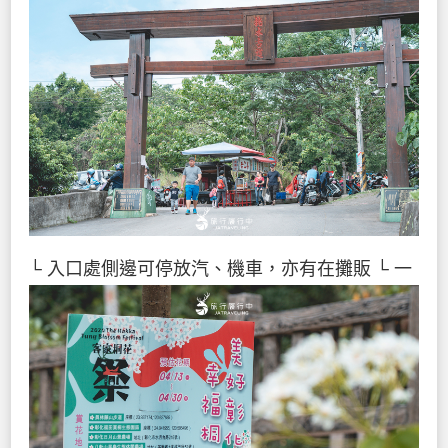
└ 入口處側邊可停放汽、機車，亦有在攤販
└ 一