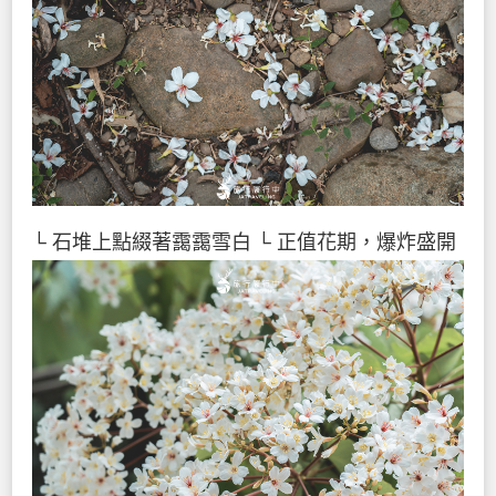
└ 石堆上點綴著靄靄雪白
└ 正值花期，爆炸盛開