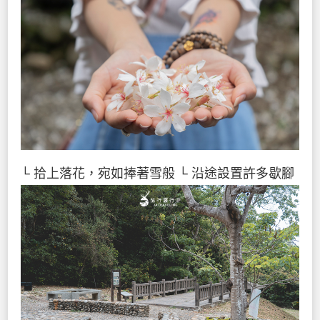
└ 拾上落花，宛如捧著雪般
└ 沿途設置許多歇腳