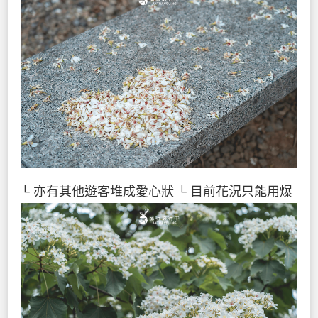
└ 亦有其他遊客堆成愛心狀
└ 目前花況只能用爆