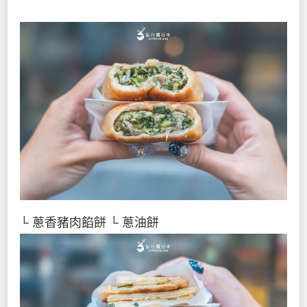
└ 蔥香豬肉餡餅
└ 蔥油餅