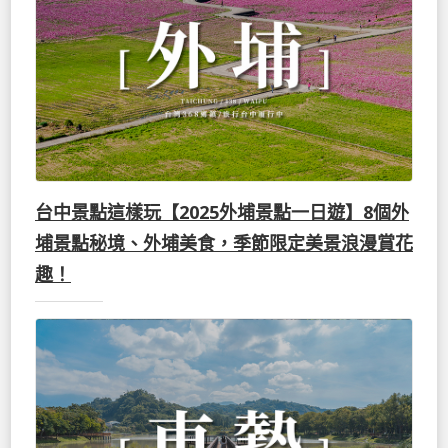
台中景點這樣玩【2025外埔景點一日遊】8個外
埔景點秘境、外埔美食，季節限定美景浪漫賞花
趣！