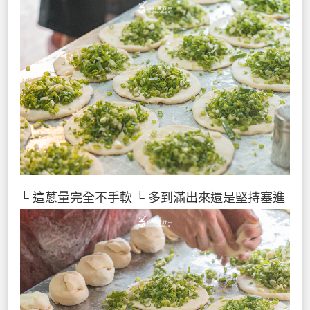
└ 這蔥量完全不手軟
└ 多到滿出來還是堅持塞進