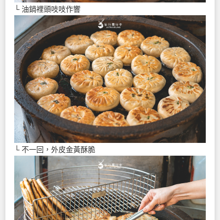
└ 油鍋裡頭吱吱作響
└ 不一回，外皮金黃酥脆