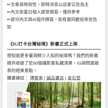
✏文章具時效性，即時消息以店家公告為主
✏內文依當日個人感受撰寫，僅供參考
✏部分內文與AI協作撰寫，如有雷同歡迎來信告
知
《IG打卡台灣祕境》新書
正式上架
想知道更多臺灣鮮少人知的祕境嗎？我們的新書
總共收錄了近90個攝影家私藏清單，IG詢問度破
表的絕美景點。
購書連結：
博客來
|
誠品書店
|
金石堂