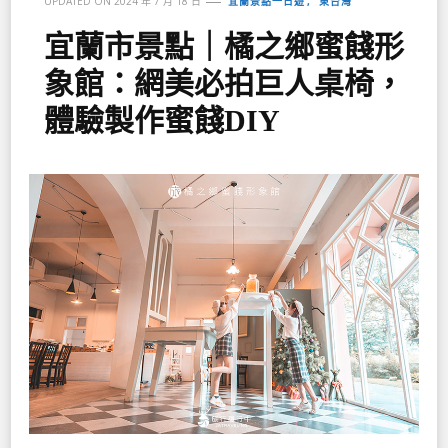
宜蘭景點一日遊
東台灣
UPDATED ON
2024 年 7 月 18 日
宜蘭市景點｜橘之鄉蜜餞形
象館：網美必拍巨人桌椅，
體驗製作蜜餞DIY