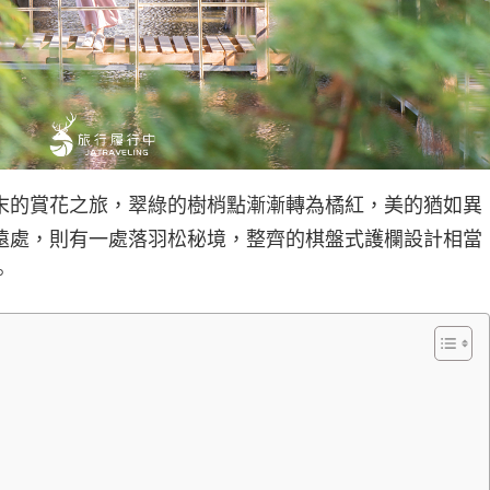
末的賞花之旅，翠綠的樹梢點漸漸轉為橘紅，美的猶如異
遠處，則有一處落羽松秘境，整齊的棋盤式護欄設計相當
。