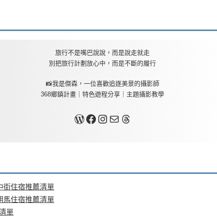
旅行不是嘴巴說說，而是說走就走
別把旅行計劃放心中，而是不斷的履行
📸我是傑森，一位喜歡追逐美景的攝影師
368鄉鎮計畫｜特色遊程分享｜主題攝影教學
關於我
Facebook
Instagram
Mail
Threads
中街住宿推薦清單
朝馬住宿推薦清單
清單