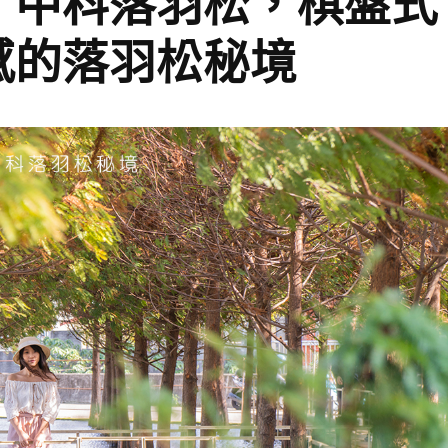
】中科落羽松，棋盤式
感的落羽松秘境