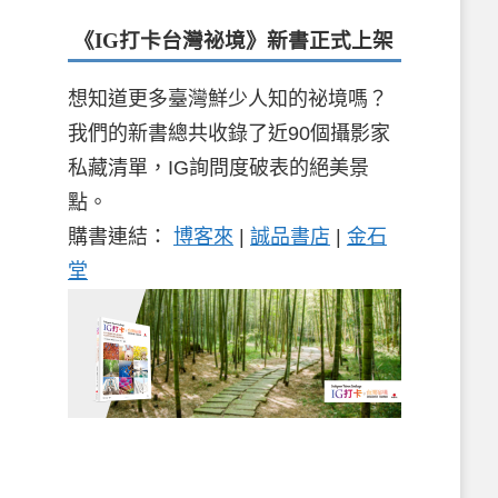
《IG打卡台灣祕境》新書
正式上架
想知道更多臺灣鮮少人知的祕境嗎？
我們的新書總共收錄了近90個攝影家
私藏清單，IG詢問度破表的絕美景
點。
購書連結：
博客來
|
誠品書店
|
金石
堂