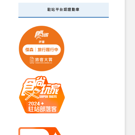
駐站平台認證勳章